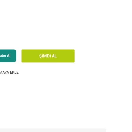
tın Al
MAYA EKLE