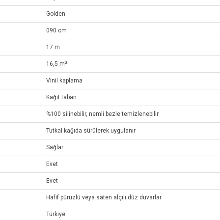
Golden
090 cm
17 m
16,5 m²
Vinil kaplama
Kağıt taban
%100 silinebilir, nemli bezle temizlenebilir
Tutkal kağıda sürülerek uygulanır
Sağlar
Evet
Evet
Hafif pürüzlü veya saten alçılı düz duvarlar
Türkiye