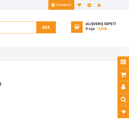
Hesabım
A. Listem (0)
Ödeme
Giriş Yap
ALIŞVERIŞ SEPETI
ARA
0
öğe
- 0,00₺
ı