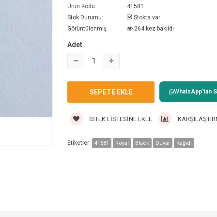
Ürün Kodu:
41581
Stok Durumu:
Stokta var
Görüntülenmiş
264 kez bakıldı
Adet
WhatsApp'tan Sa
İSTEK LISTESINE EKLE
KARŞILAŞTIR
Etiketler:
41581
Royal
Black
Duvar
Kağıdı