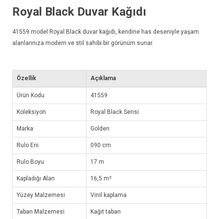
Royal Black Duvar Kağıdı
41559 model
Royal Black duvar kağıdı
, kendine has deseniyle yaşam
alanlarınıza modern ve stil sahibi bir görünüm sunar.
Özellik
Açıklama
Ürün Kodu
41559
Koleksiyon
Royal Black Serisi
Marka
Golden
Rulo Eni
090 cm
Rulo Boyu
17 m
Kapladığı Alan
16,5 m²
Yüzey Malzemesi
Vinil kaplama
Taban Malzemesi
Kağıt taban