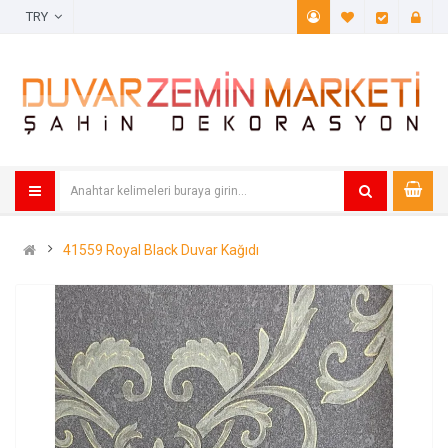
TRY
A. Listem (
Öde
41559 Royal Black Duvar Kağıdı