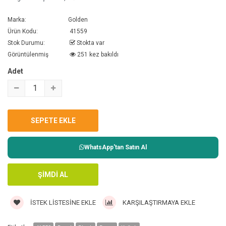
Marka:
Golden
Ürün Kodu:
41559
Stok Durumu:
Stokta var
Görüntülenmiş
251 kez bakıldı
Adet
WhatsApp'tan Satın Al
İSTEK LISTESINE EKLE
KARŞILAŞTIRMAYA EKLE