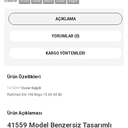
Etiketler:
41559
Royal
Black
Duvar
Kağıdı
AÇIKLAMA
YORUMLAR (0)
KARGO YÖNTEMLERI
Ürün Özellikleri
16.50m²
Duvar Kağıdı
Rulo'nun Eni 106 Boyu 15.60 mt'dir
Ürün Açıklaması
41559 Model Benzersiz Tasarımlı