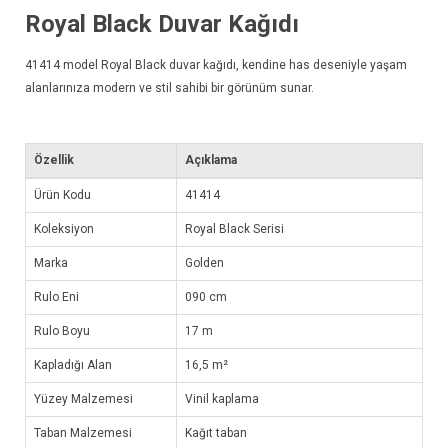
Royal Black Duvar Kağıdı
41414 model
Royal Black duvar kağıdı
, kendine has deseniyle yaşam
alanlarınıza modern ve stil sahibi bir görünüm sunar.
Özellik
Açıklama
Ürün Kodu
41414
Koleksiyon
Royal Black Serisi
Marka
Golden
Rulo Eni
090 cm
Rulo Boyu
17 m
Kapladığı Alan
16,5 m²
Yüzey Malzemesi
Vinil kaplama
Taban Malzemesi
Kağıt taban