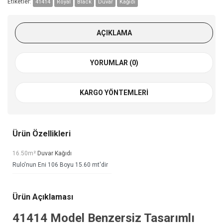
Etiketler:
41414
Royal
Black
Duvar
Kağıdı
AÇIKLAMA
YORUMLAR (0)
KARGO YÖNTEMLERI
Ürün Özellikleri
16.50m²
Duvar Kağıdı
Rulo'nun Eni 106 Boyu 15.60 mt'dir
Ürün Açıklaması
41414 Model Benzersiz Tasarımlı