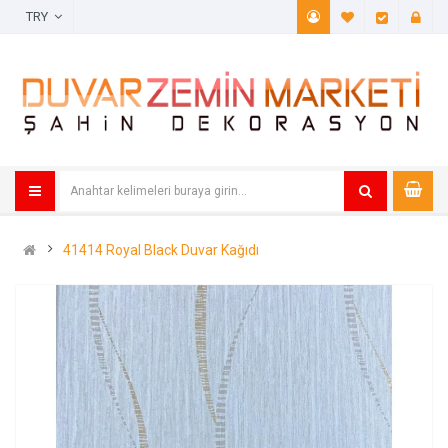
TRY
A. Listem (
Öde
41414 Royal Black Duvar Kağıdı