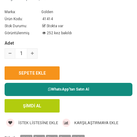
Marka:
Golden
Ürün Kodu:
41414
Stok Durumu:
Stokta var
Görüntülenmiş
252 kez bakıldı
Adet
WhatsApp'tan Satın Al
İSTEK LISTESINE EKLE
KARŞILAŞTIRMAYA EKLE