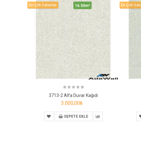
En Çok Satanlar
En Çok Sat
16.50m²
3713-2 Alfa Duvar Kağıdı
3.000,00₺
SEPETE EKLE