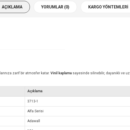
AÇIKLAMA
YORUMLAR (0)
KARGO YÖNTEMLERI
arınıza zarif bir atmosfer katar.
Vinil kaplama
sayesinde silinebilir, dayanıklı ve 
Açıklama
3713-1
Alfa Serisi
Adawall