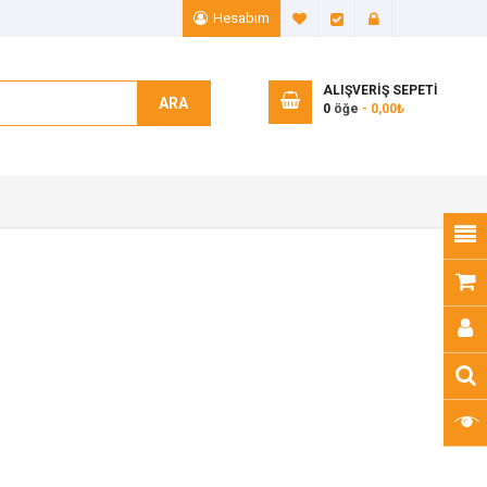
Hesabım
A. Listem (0)
Ödeme
Giriş Yap
ALIŞVERIŞ SEPETI
ARA
0
öğe
- 0,00₺