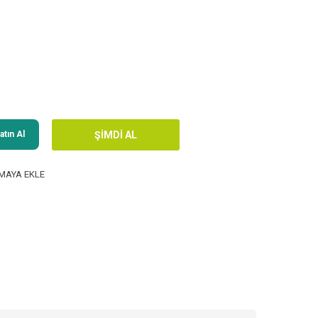
tın Al
MAYA EKLE