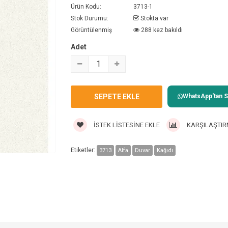
Ürün Kodu:
3713-1
Stok Durumu:
Stokta var
Görüntülenmiş
288 kez bakıldı
Adet
WhatsApp'tan Sa
İSTEK LISTESINE EKLE
KARŞILAŞTIR
Etiketler:
3713
Alfa
Duvar
Kağıdı