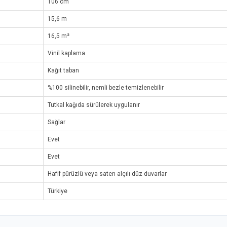
106 cm
15,6 m
16,5 m²
Vinil kaplama
Kağıt taban
%100 silinebilir, nemli bezle temizlenebilir
Tutkal kağıda sürülerek uygulanır
Sağlar
Evet
Evet
Hafif pürüzlü veya saten alçılı düz duvarlar
Türkiye