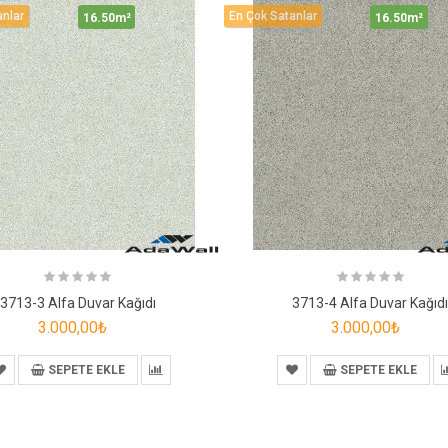
anlar
En Çok Satanlar
16.50m²
16.50m²
3713-3 Alfa Duvar Kağıdı
3713-4 Alfa Duvar Kağıd
3.000,00₺
3.000,00₺
SEPETE EKLE
SEPETE EKLE