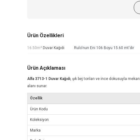
Ürün Özellikleri
16.50m²
Duvar Kağıdı
Rulo'nun Eni 106 Boyu 15.60 mt'dir
Ürün Açıklaması
Alfa 3713-1
Duvar Kağıdı
, şık bej tonları ve ince dokusuyla mekanl
alanı sunar.
Özellik
Ürün Kodu
Koleksiyon
Marka