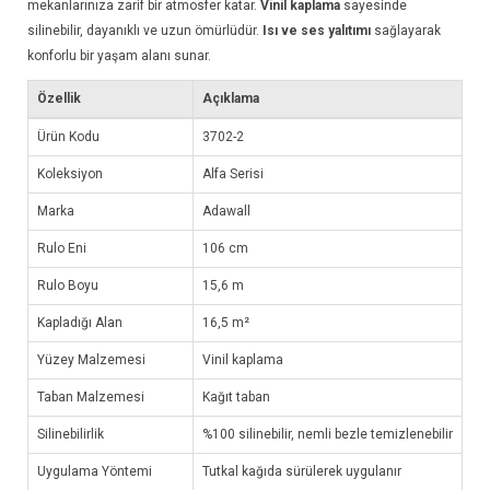
mekanlarınıza zarif bir atmosfer katar.
Vinil kaplama
sayesinde
silinebilir, dayanıklı ve uzun ömürlüdür.
Isı ve ses yalıtımı
sağlayarak
konforlu bir yaşam alanı sunar.
Özellik
Açıklama
Ürün Kodu
3702-2
Koleksiyon
Alfa Serisi
Marka
Adawall
Rulo Eni
106 cm
Rulo Boyu
15,6 m
Kapladığı Alan
16,5 m²
Yüzey Malzemesi
Vinil kaplama
Taban Malzemesi
Kağıt taban
Silinebilirlik
%100 silinebilir, nemli bezle temizlenebilir
Uygulama Yöntemi
Tutkal kağıda sürülerek uygulanır