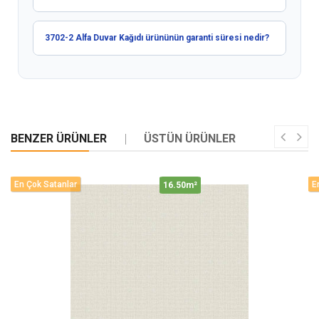
3702-2 Alfa Duvar Kağıdı ürününün garanti süresi nedir?
BENZER ÜRÜNLER
ÜSTÜN ÜRÜNLER
En Çok Satanlar
E
16.50m²