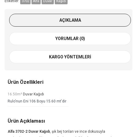
Etiketler:
3702
Alfa
Duvar
Kağıdı
AÇIKLAMA
YORUMLAR (0)
KARGO YÖNTEMLERI
Ürün Özellikleri
16.50m²
Duvar Kağıdı
Rulo'nun Eni 106 Boyu 15.60 mt'dir
Ürün Açıklaması
Alfa 3702-2
Duvar Kağıdı
, şık bej tonları ve ince dokusuyla