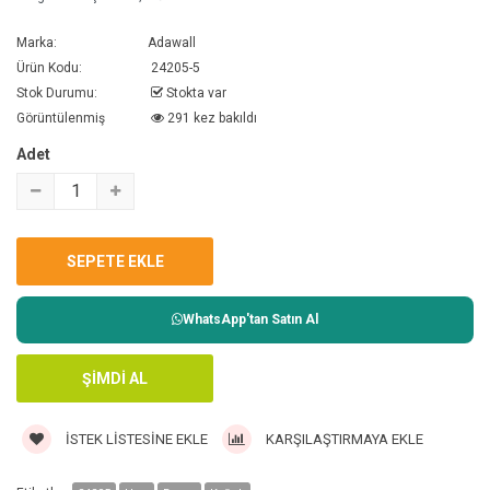
Marka:
Adawall
Ürün Kodu:
24205-5
Stok Durumu:
Stokta var
Görüntülenmiş
291 kez bakıldı
Adet
WhatsApp'tan Satın Al
İSTEK LISTESINE EKLE
KARŞILAŞTIRMAYA EKLE