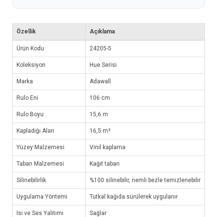
Özellik
Açıklama
Ürün Kodu
24205-5
Koleksiyon
Hue Serisi
Marka
Adawall
Rulo Eni
106 cm
Rulo Boyu
15,6 m
Kapladığı Alan
16,5 m²
Yüzey Malzemesi
Vinil kaplama
Taban Malzemesi
Kağıt taban
Silinebilirlik
%100 silinebilir, nemli bezle temizlenebilir
Uygulama Yöntemi
Tutkal kağıda sürülerek uygulanır
Isı ve Ses Yalıtımı
Sağlar