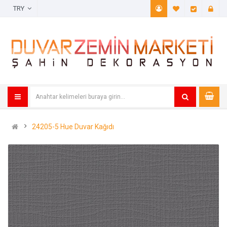
TRY
A. Listem (
Öde
24205-5 Hue Duvar Kağıdı