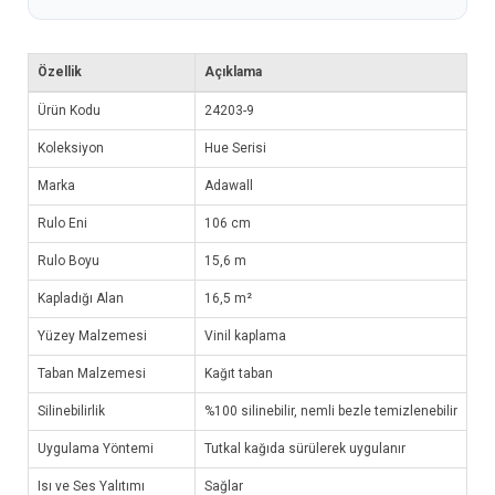
Özellik
Açıklama
Ürün Kodu
24203-9
Koleksiyon
Hue Serisi
Marka
Adawall
Rulo Eni
106 cm
Rulo Boyu
15,6 m
Kapladığı Alan
16,5 m²
Yüzey Malzemesi
Vinil kaplama
Taban Malzemesi
Kağıt taban
Silinebilirlik
%100 silinebilir, nemli bezle temizlenebilir
Uygulama Yöntemi
Tutkal kağıda sürülerek uygulanır
Isı ve Ses Yalıtımı
Sağlar