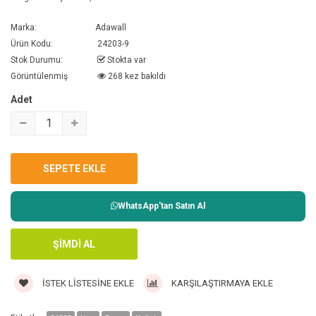
Marka:
Adawall
Ürün Kodu:
24203-9
Stok Durumu:
Stokta var
Görüntülenmiş
268 kez bakıldı
Adet
WhatsApp'tan Satın Al
İSTEK LISTESINE EKLE
KARŞILAŞTIRMAYA EKLE