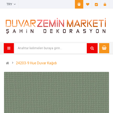
TRY
A. Listem (
Öde
24203-9 Hue Duvar Kağıdı