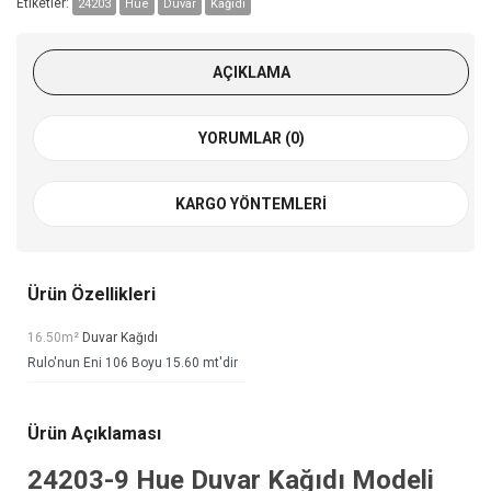
Etiketler:
24203
Hue
Duvar
Kağıdı
AÇIKLAMA
YORUMLAR (0)
KARGO YÖNTEMLERI
Ürün Özellikleri
16.50m²
Duvar Kağıdı
Rulo'nun Eni 106 Boyu 15.60 mt'dir
Ürün Açıklaması
24203-9
Hue Duvar Kağıdı
Modeli