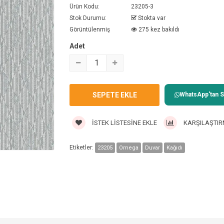
Ürün Kodu:
23205-3
Stok Durumu:
Stokta var
Görüntülenmiş
275 kez bakıldı
Adet
WhatsApp'tan Sa
İSTEK LISTESINE EKLE
KARŞILAŞTIR
Etiketler:
23205
Omega
Duvar
Kağıdı