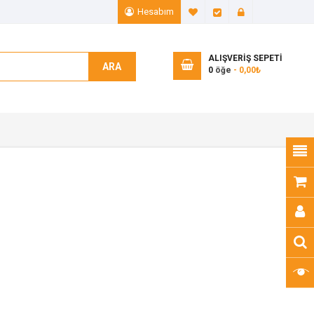
Hesabım
A. Listem (0)
Ödeme
Giriş Yap
ALIŞVERIŞ SEPETI
ARA
0
öğe
- 0,00₺