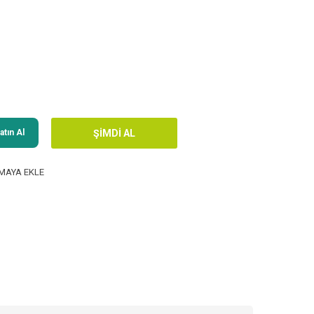
tın Al
MAYA EKLE