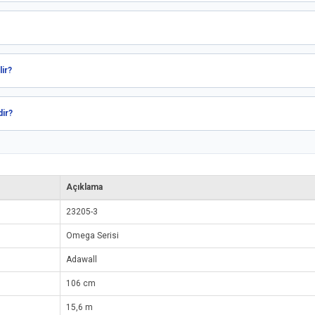
ir?
dir?
Açıklama
23205-3
Omega Serisi
Adawall
106 cm
15,6 m