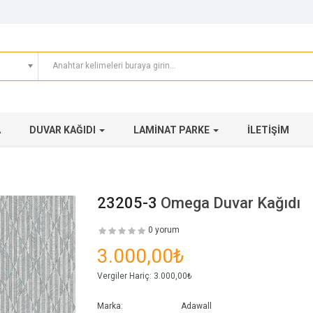
A
DUVAR KAĞIDI
LAMINAT PARKE
İLETIŞIM
23205-3
Omega Duvar Kağıdı
0 yorum
3.000,00₺
Vergiler Hariç:
3.000,00₺
Marka:
Adawall