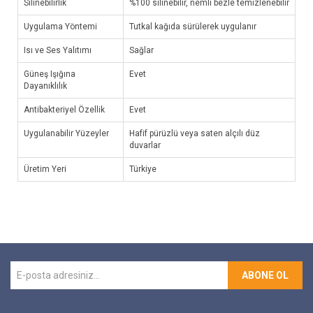
Silinebilirlik
%100 silinebilir, nemli bezle temizlenebilir
Uygulama Yöntemi
Tutkal kağıda sürülerek uygulanır
Isı ve Ses Yalıtımı
Sağlar
Güneş Işığına
Evet
Dayanıklılık
Antibakteriyel Özellik
Evet
Uygulanabilir Yüzeyler
Hafif pürüzlü veya saten alçılı düz
duvarlar
Üretim Yeri
Türkiye
ABONE OL