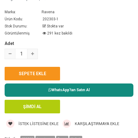
Marka:
Ravena
Ürün Kodu:
202303-1
Stok Durumu:
Stokta var
Görüntülenmiş
291 kez bakıldı
Adet
WhatsApp'tan Satın Al
İSTEK LISTESINE EKLE
KARŞILAŞTIRMAYA EKLE