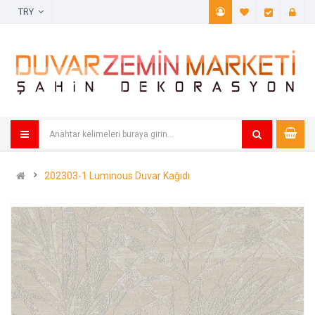
TRY
A. Listem (
Öde
202303-1 Luminous Duvar Kağıdı