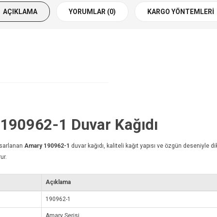
AÇIKLAMA
YORUMLAR (0)
KARGO YÖNTEMLERI
y 190962-1
Duvar Kağıdı
asarlanan
Amary 190962-1
duvar kağıdı
, kaliteli kağıt yapısı ve özgün deseniyle d
ur.
Açıklama
190962-1
Amary Serisi