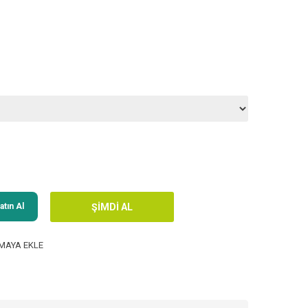
tın Al
MAYA EKLE