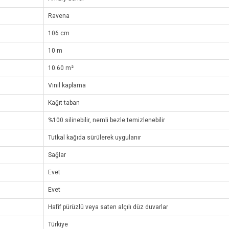
Ravena
106 cm
10 m
10.60 m²
Vinil kaplama
Kağıt taban
%100 silinebilir, nemli bezle temizlenebilir
Tutkal kağıda sürülerek uygulanır
Sağlar
Evet
Evet
Hafif pürüzlü veya saten alçılı düz duvarlar
Türkiye