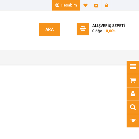
Hesabım
A. Listem (0)
Ödeme
Giriş Yap
ALIŞVERIŞ SEPETI
ARA
0
öğe
- 0,00₺