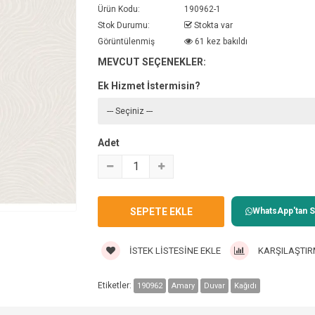
Ürün Kodu:
190962-1
Stok Durumu:
Stokta var
Görüntülenmiş
61 kez bakıldı
MEVCUT SEÇENEKLER:
Ek Hizmet İstermisin?
Adet
WhatsApp'tan Sa
İSTEK LISTESINE EKLE
KARŞILAŞTIR
Etiketler:
190962
Amary
Duvar
Kağıdı