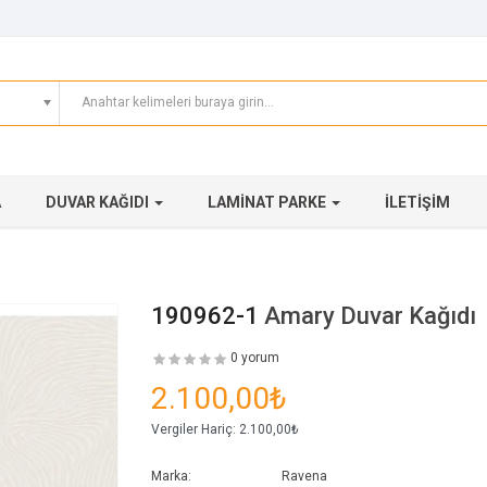
A
DUVAR KAĞIDI
LAMINAT PARKE
İLETIŞIM
190962-1
Amary Duvar Kağıdı
0 yorum
2.100,00₺
Vergiler Hariç:
2.100,00₺
Marka:
Ravena