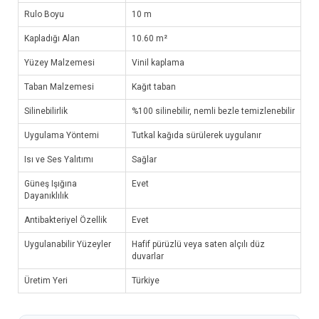
Rulo Boyu
10 m
Kapladığı Alan
10.60 m²
Yüzey Malzemesi
Vinil kaplama
Taban Malzemesi
Kağıt taban
Silinebilirlik
%100 silinebilir, nemli bezle temizlenebilir
Uygulama Yöntemi
Tutkal kağıda sürülerek uygulanır
Isı ve Ses Yalıtımı
Sağlar
Güneş Işığına
Evet
Dayanıklılık
Antibakteriyel Özellik
Evet
Uygulanabilir Yüzeyler
Hafif pürüzlü veya saten alçılı düz
duvarlar
Üretim Yeri
Türkiye