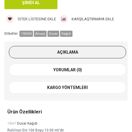
İSTEK LISTESINE EKLE
KARŞILAŞTIRMAYA EKLE
Etiketler:
190243
Amary
Duvar
Kağıdı
AÇIKLAMA
YORUMLAR (0)
KARGO YÖNTEMLERI
Ürün Özellikleri
10m²
Duvar Kağıdı
Rulo'nun Eni 106 Boyu 10.00 mt'dir