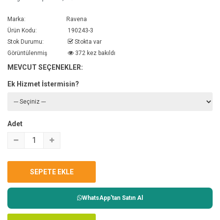
Marka:
Ravena
Ürün Kodu:
190243-3
Stok Durumu:
Stokta var
Görüntülenmiş
372 kez bakıldı
MEVCUT SEÇENEKLER:
Ek Hizmet İstermisin?
Adet
WhatsApp'tan Satın Al