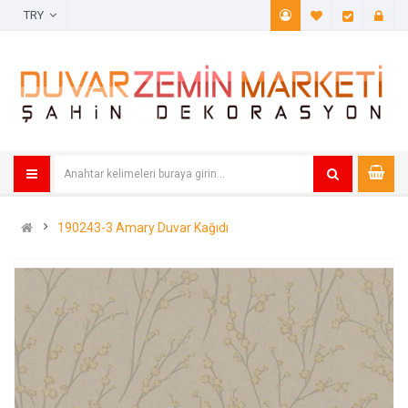
TRY
A. Listem (
Öde
190243-3 Amary Duvar Kağıdı