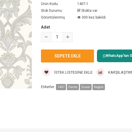
Ürün Kodu:
1407-1
Stok Durumu:
Stokta var
Görüntülenmiş
300 kez bakıldı
Adet
WhatsApp'tan Sa
İSTEK LISTESINE EKLE
KARŞILAŞTIR
Etiketler:
1407
Dante
Duvar
Kağıdı