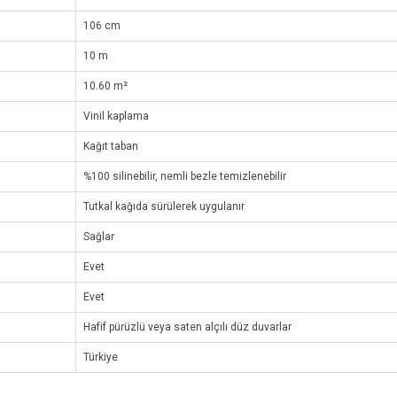
106 cm
10 m
10.60 m²
Vinil kaplama
Kağıt taban
%100 silinebilir, nemli bezle temizlenebilir
Tutkal kağıda sürülerek uygulanır
Sağlar
Evet
Evet
Hafif pürüzlü veya saten alçılı düz duvarlar
Türkiye