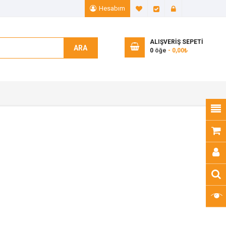
Hesabım
A. Listem (0)
Ödeme
Giriş Yap
ALIŞVERIŞ SEPETI
ARA
0
öğe
- 0,00₺