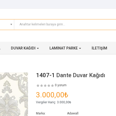
A
DUVAR KAĞIDI
LAMINAT PARKE
İLETIŞIM
1407-1
Dante Duvar Kağıdı
0 yorum
3.000,00₺
Vergiler Hariç:
3.000,00₺
Marka:
Adawall