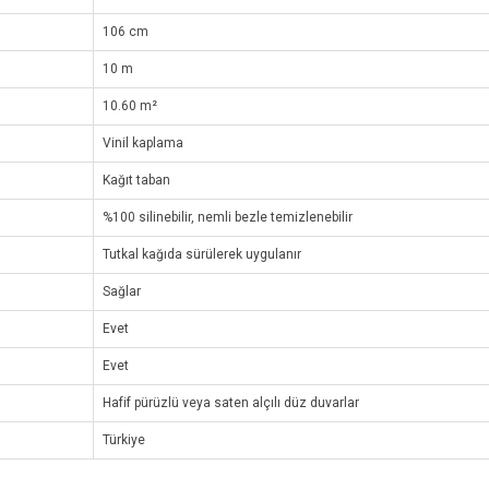
106 cm
10 m
10.60 m²
Vinil kaplama
Kağıt taban
%100 silinebilir, nemli bezle temizlenebilir
Tutkal kağıda sürülerek uygulanır
Sağlar
Evet
Evet
Hafif pürüzlü veya saten alçılı düz duvarlar
Türkiye