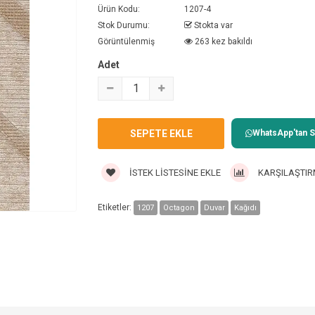
Ürün Kodu:
1207-4
Stok Durumu:
Stokta var
Görüntülenmiş
263 kez bakıldı
Adet
WhatsApp'tan Sa
İSTEK LISTESINE EKLE
KARŞILAŞTIR
Etiketler:
1207
Octagon
Duvar
Kağıdı