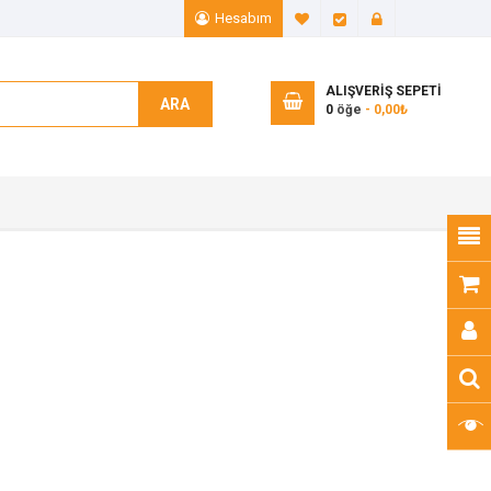
Hesabım
A. Listem (0)
Ödeme
Giriş Yap
ALIŞVERIŞ SEPETI
ARA
0
öğe
- 0,00₺