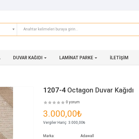
A
DUVAR KAĞIDI
LAMINAT PARKE
İLETIŞIM
1207-4
Octagon Duvar Kağıdı
0 yorum
3.000,00₺
Vergiler Hariç:
3.000,00₺
Marka:
Adawall