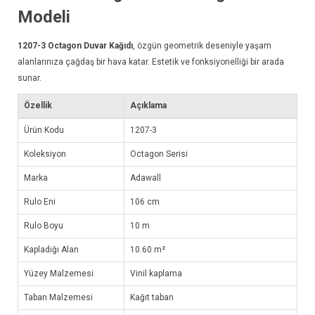
Modeli
1207-3
Octagon Duvar Kağıdı
, özgün geometrik deseniyle yaşam
alanlarınıza çağdaş bir hava katar. Estetik ve fonksiyonelliği bir arada
sunar.
Özellik
Açıklama
Ürün Kodu
1207-3
Koleksiyon
Octagon Serisi
Marka
Adawall
Rulo Eni
106 cm
Rulo Boyu
10 m
Kapladığı Alan
10.60 m²
Yüzey Malzemesi
Vinil kaplama
Taban Malzemesi
Kağıt taban