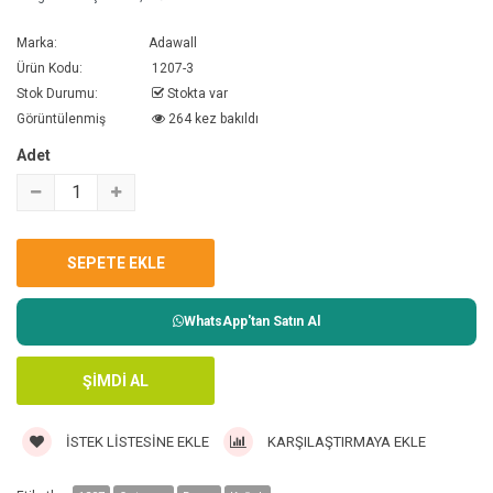
Marka:
Adawall
Ürün Kodu:
1207-3
Stok Durumu:
Stokta var
Görüntülenmiş
264 kez bakıldı
Adet
WhatsApp'tan Satın Al
İSTEK LISTESINE EKLE
KARŞILAŞTIRMAYA EKLE