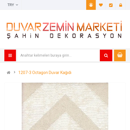
TRY
A. Listem (
Öde
1207-3 Octagon Duvar Kağıdı