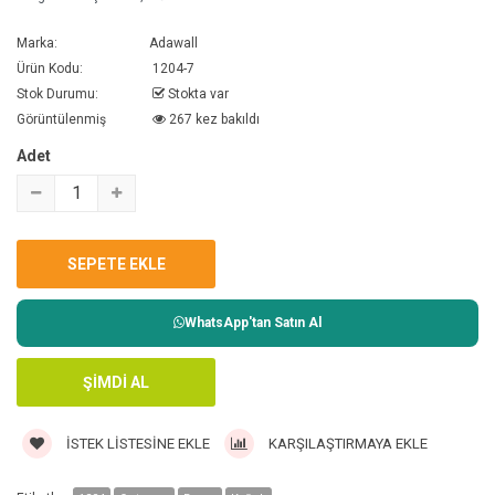
Marka:
Adawall
Ürün Kodu:
1204-7
Stok Durumu:
Stokta var
Görüntülenmiş
267 kez bakıldı
Adet
WhatsApp'tan Satın Al
İSTEK LISTESINE EKLE
KARŞILAŞTIRMAYA EKLE