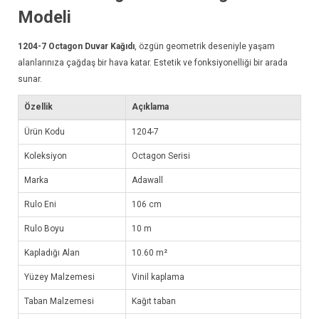
Modeli
1204-7
Octagon Duvar Kağıdı
, özgün geometrik deseniyle yaşam
alanlarınıza çağdaş bir hava katar. Estetik ve fonksiyonelliği bir arada
sunar.
Özellik
Açıklama
Ürün Kodu
1204-7
Koleksiyon
Octagon Serisi
Marka
Adawall
Rulo Eni
106 cm
Rulo Boyu
10 m
Kapladığı Alan
10.60 m²
Yüzey Malzemesi
Vinil kaplama
Taban Malzemesi
Kağıt taban