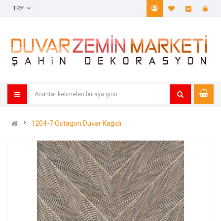
TRY
A. Listem (
Öde
1204-7 Octagon Duvar Kağıdı