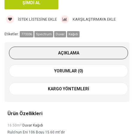
İSTEK LISTESINE EKLE
KARŞILAŞTIRMAYA EKLE
Etiketler:
773336
Spectrum
Duvar
Kağıdı
AÇIKLAMA
YORUMLAR (0)
KARGO YÖNTEMLERI
Ürün Özellikleri
16.50m²
Duvar Kağıdı
Rulo'nun Eni 106 Boyu 15.60 mt'dir