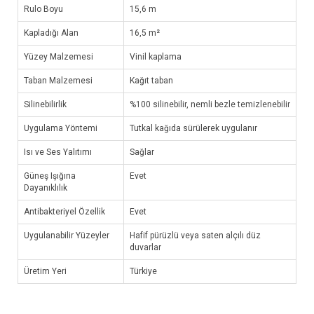
Rulo Boyu
15,6 m
Kapladığı Alan
16,5 m²
Yüzey Malzemesi
Vinil kaplama
Taban Malzemesi
Kağıt taban
Silinebilirlik
%100 silinebilir, nemli bezle temizlenebilir
Uygulama Yöntemi
Tutkal kağıda sürülerek uygulanır
Isı ve Ses Yalıtımı
Sağlar
Güneş Işığına
Evet
Dayanıklılık
Antibakteriyel Özellik
Evet
Uygulanabilir Yüzeyler
Hafif pürüzlü veya saten alçılı düz
duvarlar
Üretim Yeri
Türkiye