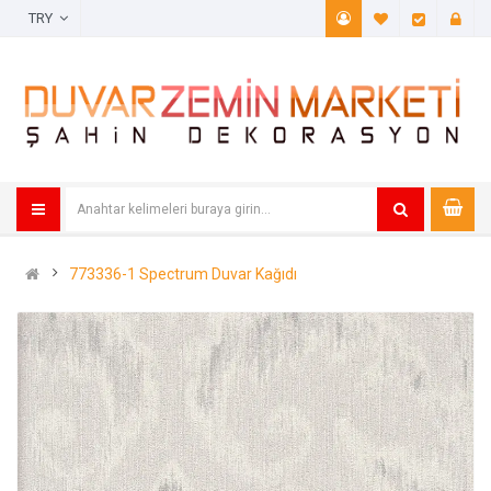
TRY
A. Listem (
Öde
773336-1 Spectrum Duvar Kağıdı