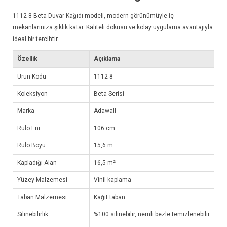
1112-8
Beta Duvar Kağıdı
modeli, modern görünümüyle iç
mekanlarınıza şıklık katar. Kaliteli dokusu ve kolay uygulama avantajıyla
ideal bir tercihtir.
Özellik
Açıklama
Ürün Kodu
1112-8
Koleksiyon
Beta Serisi
Marka
Adawall
Rulo Eni
106 cm
Rulo Boyu
15,6 m
Kapladığı Alan
16,5 m²
Yüzey Malzemesi
Vinil kaplama
Taban Malzemesi
Kağıt taban
Silinebilirlik
%100 silinebilir, nemli bezle temizlenebilir