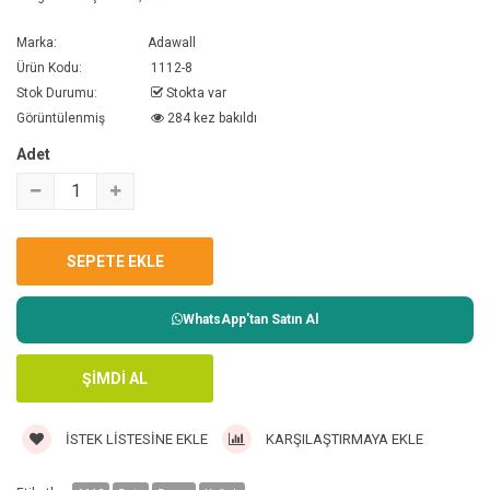
Marka:
Adawall
Ürün Kodu:
1112-8
Stok Durumu:
Stokta var
Görüntülenmiş
284 kez bakıldı
Adet
WhatsApp'tan Satın Al
İSTEK LISTESINE EKLE
KARŞILAŞTIRMAYA EKLE