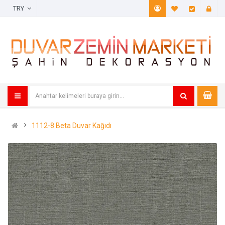
TRY
A. Listem (
Öde
1112-8 Beta Duvar Kağıdı