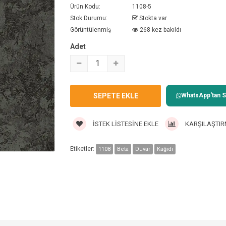
Ürün Kodu:
1108-5
Stok Durumu:
Stokta var
Görüntülenmiş
268 kez bakıldı
Adet
WhatsApp'tan Sa
İSTEK LISTESINE EKLE
KARŞILAŞTIR
Etiketler:
1108
Beta
Duvar
Kağıdı