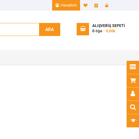
Hesabım
A. Listem (0)
Ödeme
Giriş Yap
ALIŞVERIŞ SEPETI
ARA
0
öğe
- 0,00₺