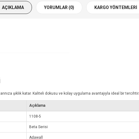
AÇIKLAMA
YORUMLAR (0)
KARGO YÖNTEMLERI
i
za şıklık katar. Kaliteli dokusu ve kolay uygulama avantajıyla ideal bir tercihtir
Açıklama
1108-5
Beta Serisi
Adawall