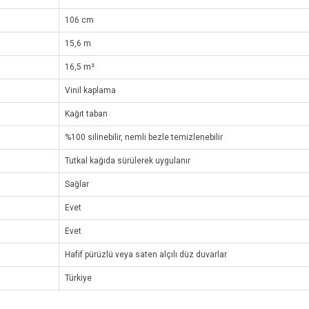
106 cm
15,6 m
16,5 m²
Vinil kaplama
Kağıt taban
%100 silinebilir, nemli bezle temizlenebilir
Tutkal kağıda sürülerek uygulanır
Sağlar
Evet
Evet
Hafif pürüzlü veya saten alçılı düz duvarlar
Türkiye