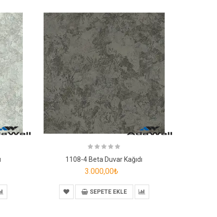
ı
1108-4 Beta Duvar Kağıdı
110
3.000,00₺
SEPETE EKLE