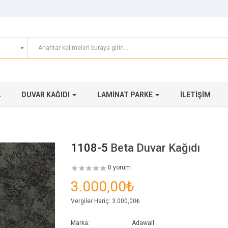
A
DUVAR KAĞIDI
LAMINAT PARKE
İLETIŞIM
1108-5
Beta Duvar Kağıdı
0 yorum
3.000,00₺
Vergiler Hariç:
3.000,00₺
Marka:
Adawall