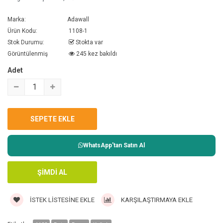
Marka:
Adawall
Ürün Kodu:
1108-1
Stok Durumu:
Stokta var
Görüntülenmiş
245 kez bakıldı
Adet
WhatsApp'tan Satın Al
İSTEK LISTESINE EKLE
KARŞILAŞTIRMAYA EKLE