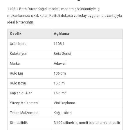
1108-1
Beta Duvar Kağıdı
modeli, modern görünümüyle iç
mekanlarınıza şıklık katar. Kaliteli dokusu ve kolay uygulama avantajıyla
ideal bir tercihtir.
Özellik
Açıklama
Ürün Kodu
1108-1
Koleksiyon
Beta Serisi
Marka
Adawall
Rulo Eni
106 cm
Rulo Boyu
15,6 m
Kapladığı Alan
16,5 m²
Yüzey Malzemesi
Vinil kaplama
Taban Malzemesi
Kağıt taban
Silinebilirlik
%100 silinebilir, nemli bezle temizlenebilir