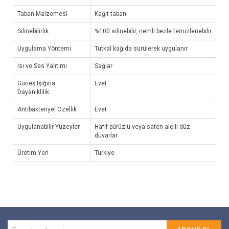
Taban Malzemesi
Kağıt taban
Silinebilirlik
%100 silinebilir, nemli bezle temizlenebilir
Uygulama Yöntemi
Tutkal kağıda sürülerek uygulanır
Isı ve Ses Yalıtımı
Sağlar
Güneş Işığına
Evet
Dayanıklılık
Antibakteriyel Özellik
Evet
Uygulanabilir Yüzeyler
Hafif pürüzlü veya saten alçılı düz
duvarlar
Üretim Yeri
Türkiye