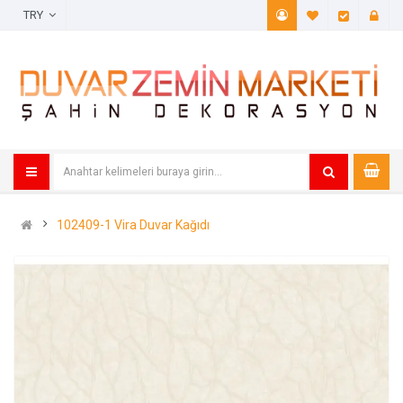
TRY
A. Listem (
Öde
102409-1 Vira Duvar Kağıdı