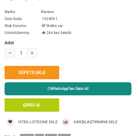
Marka:
Ravena
Ürün Kodu:
102409-1
Stok Durumu:
Stokta var
Görüntülenmiş
266 kez bakıldı
Adet
WhatsApp'tan Satın Al
İSTEK LISTESINE EKLE
KARŞILAŞTIRMAYA EKLE