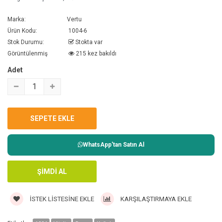
Marka:
Vertu
Ürün Kodu:
1004-6
Stok Durumu:
Stokta var
Görüntülenmiş
215 kez bakıldı
Adet
WhatsApp'tan Satın Al
İSTEK LISTESINE EKLE
KARŞILAŞTIRMAYA EKLE