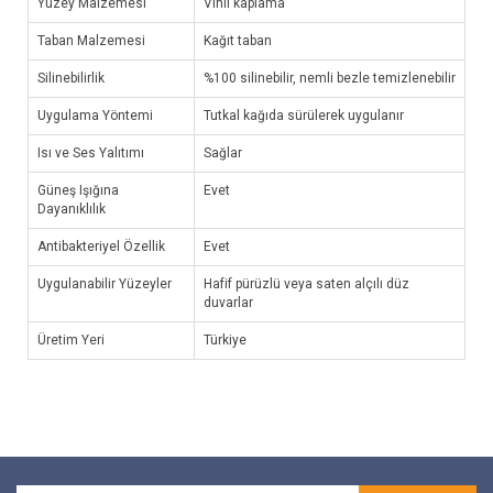
Yüzey Malzemesi
Vinil kaplama
Taban Malzemesi
Kağıt taban
Silinebilirlik
%100 silinebilir, nemli bezle temizlenebilir
Uygulama Yöntemi
Tutkal kağıda sürülerek uygulanır
Isı ve Ses Yalıtımı
Sağlar
Güneş Işığına
Evet
Dayanıklılık
Antibakteriyel Özellik
Evet
Uygulanabilir Yüzeyler
Hafif pürüzlü veya saten alçılı düz
duvarlar
Üretim Yeri
Türkiye