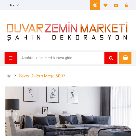
TRY
A. Listem (
Öde
Silver Didem Meşe 5007