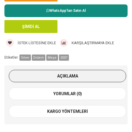
WhatsApp'tan Satın Al
İSTEK LISTESINE EKLE
KARŞILAŞTIRMAYA EKLE
Etiketler:
Silver
Didem
Meşe
5007
AÇIKLAMA
YORUMLAR (0)
KARGO YÖNTEMLERI