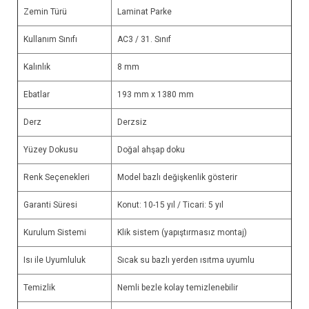
Zemin Türü
Laminat Parke
Kullanım Sınıfı
AC3 / 31. Sınıf
Kalınlık
8 mm
Ebatlar
193 mm x 1380 mm
Derz
Derzsiz
Yüzey Dokusu
Doğal ahşap doku
Renk Seçenekleri
Model bazlı değişkenlik gösterir
Garanti Süresi
Konut: 10-15 yıl / Ticari: 5 yıl
Kurulum Sistemi
Klik sistem (yapıştırmasız montaj)
Isı ile Uyumluluk
Sıcak su bazlı yerden ısıtma uyumlu
Temizlik
Nemli bezle kolay temizlenebilir