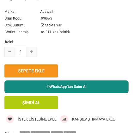
Marka:
Adawall
Ürün Kodu:
9906-3
Stok Durumu:
Stokta var
Görüntülenmiş
311 kez bakıldı
Adet
WhatsApp'tan Satın Al
İSTEK LISTESINE EKLE
KARŞILAŞTIRMAYA EKLE