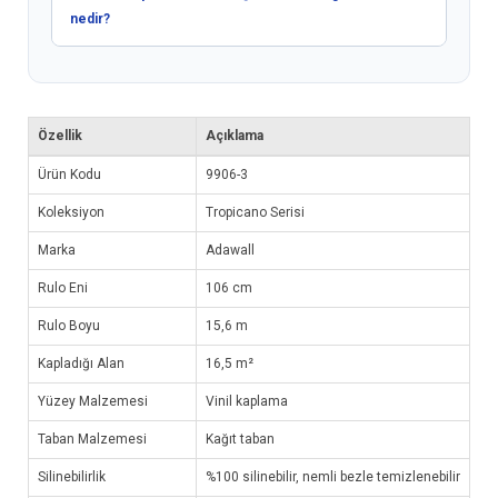
nedir?
Özellik
Açıklama
Ürün Kodu
9906-3
Koleksiyon
Tropicano Serisi
Marka
Adawall
Rulo Eni
106 cm
Rulo Boyu
15,6 m
Kapladığı Alan
16,5 m²
Yüzey Malzemesi
Vinil kaplama
Taban Malzemesi
Kağıt taban
Silinebilirlik
%100 silinebilir, nemli bezle temizlenebilir