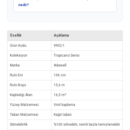
nedir?
Özellik
Açıklama
Ürün Kodu
9902-1
Koleksiyon
Tropicano Serisi
Marka
Adawall
Rulo Eni
106 cm
Rulo Boyu
15,6 m
Kapladığı Alan
16,5 m²
Yüzey Malzemesi
Vinil kaplama
Taban Malzemesi
Kağıt taban
Silinebilirlik
%100 silinebilir, nemli bezle temizlenebilir