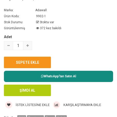
Marka:
Adawall
Ürün Kodu:
9902-1
Stok Durumu:
Stokta var
Görüntülenmiş
372 kez bakıldı
Adet
WhatsApp'tan Satın Al
İSTEK LISTESINE EKLE
KARŞILAŞTIRMAYA EKLE