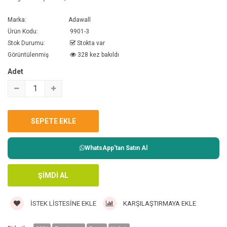
Marka:
Adawall
Ürün Kodu:
9901-3
Stok Durumu:
Stokta var
Görüntülenmiş
328 kez bakıldı
Adet
WhatsApp'tan Satın Al
İSTEK LISTESINE EKLE
KARŞILAŞTIRMAYA EKLE