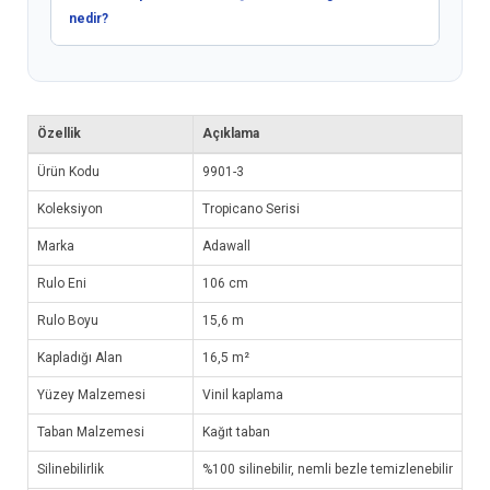
nedir?
Özellik
Açıklama
Ürün Kodu
9901-3
Koleksiyon
Tropicano Serisi
Marka
Adawall
Rulo Eni
106 cm
Rulo Boyu
15,6 m
Kapladığı Alan
16,5 m²
Yüzey Malzemesi
Vinil kaplama
Taban Malzemesi
Kağıt taban
Silinebilirlik
%100 silinebilir, nemli bezle temizlenebilir