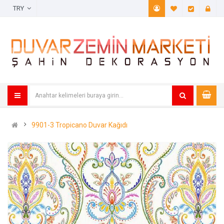
TRY
A. Listem (
Öde
9901-3 Tropicano Duvar Kağıdı