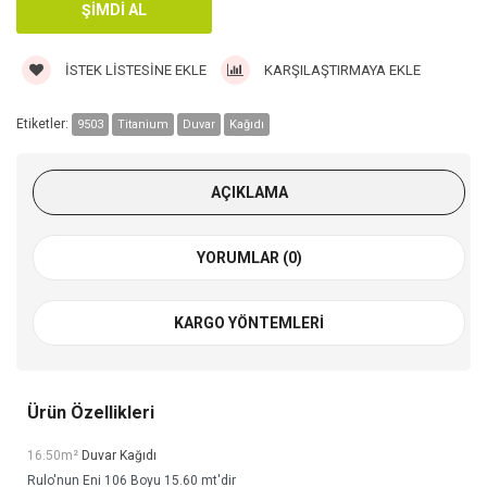
İSTEK LISTESINE EKLE
KARŞILAŞTIRMAYA EKLE
Etiketler:
9503
Titanium
Duvar
Kağıdı
AÇIKLAMA
YORUMLAR (0)
KARGO YÖNTEMLERI
Ürün Özellikleri
16.50m²
Duvar Kağıdı
Rulo'nun Eni 106 Boyu 15.60 mt'dir