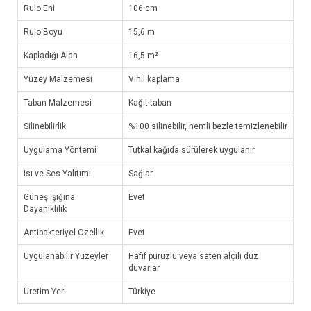
Rulo Eni
106 cm
Rulo Boyu
15,6 m
Kapladığı Alan
16,5 m²
Yüzey Malzemesi
Vinil kaplama
Taban Malzemesi
Kağıt taban
Silinebilirlik
%100 silinebilir, nemli bezle temizlenebilir
Uygulama Yöntemi
Tutkal kağıda sürülerek uygulanır
Isı ve Ses Yalıtımı
Sağlar
Güneş Işığına
Evet
Dayanıklılık
Antibakteriyel Özellik
Evet
Uygulanabilir Yüzeyler
Hafif pürüzlü veya saten alçılı düz
duvarlar
Üretim Yeri
Türkiye