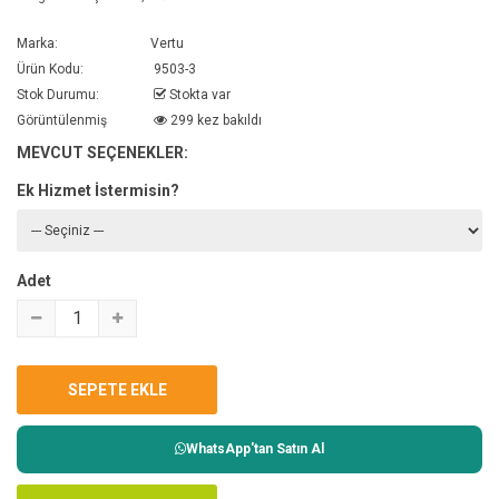
Marka:
Vertu
Ürün Kodu:
9503-3
Stok Durumu:
Stokta var
Görüntülenmiş
299 kez bakıldı
MEVCUT SEÇENEKLER:
Ek Hizmet İstermisin?
Adet
WhatsApp'tan Satın Al