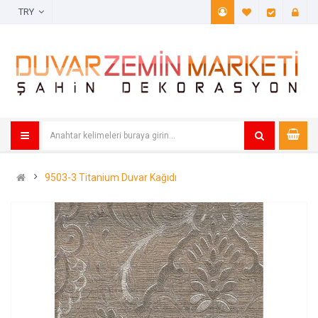
TRY
A. Listem (
Öde
9503-3 Titanium Duvar Kağıdı