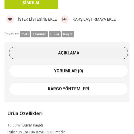
İSTEK LISTESINE EKLE
KARŞILAŞTIRMAYA EKLE
Etiketler:
9500
Titanium
Duvar
Kağıdı
AÇIKLAMA
YORUMLAR (0)
KARGO YÖNTEMLERI
Ürün Özellikleri
16.50m²
Duvar Kağıdı
Rulo'nun Eni 106 Boyu 15.60 mt'dir