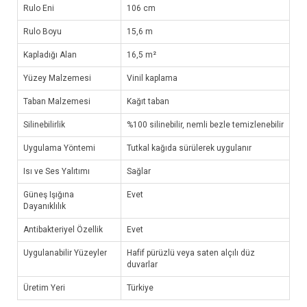
Rulo Eni
106 cm
Rulo Boyu
15,6 m
Kapladığı Alan
16,5 m²
Yüzey Malzemesi
Vinil kaplama
Taban Malzemesi
Kağıt taban
Silinebilirlik
%100 silinebilir, nemli bezle temizlenebilir
Uygulama Yöntemi
Tutkal kağıda sürülerek uygulanır
Isı ve Ses Yalıtımı
Sağlar
Güneş Işığına
Evet
Dayanıklılık
Antibakteriyel Özellik
Evet
Uygulanabilir Yüzeyler
Hafif pürüzlü veya saten alçılı düz
duvarlar
Üretim Yeri
Türkiye