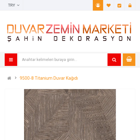
TRY
A. Listem (
Öde
9500-8 Titanium Duvar Kağıdı