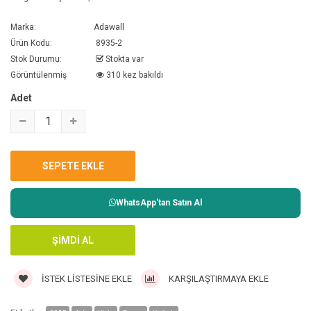
Marka:
Adawall
Ürün Kodu:
8935-2
Stok Durumu:
Stokta var
Görüntülenmiş
310 kez bakıldı
Adet
WhatsApp'tan Satın Al
İSTEK LISTESINE EKLE
KARŞILAŞTIRMAYA EKLE