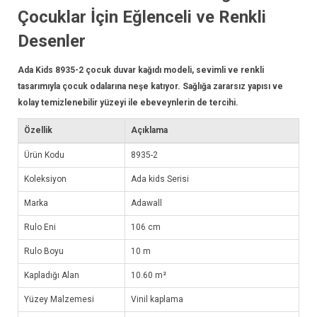
Çocuklar İçin Eğlenceli ve Renkli
Desenler
Ada Kids 8935-2 çocuk
duvar kağıdı
modeli, sevimli ve renkli
tasarımıyla çocuk odalarına neşe katıyor. Sağlığa zararsız yapısı ve
kolay temizlenebilir yüzeyi ile ebeveynlerin de tercihi.
Özellik
Açıklama
Ürün Kodu
8935-2
Koleksiyon
Ada kids Serisi
Marka
Adawall
Rulo Eni
106 cm
Rulo Boyu
10 m
Kapladığı Alan
10.60 m²
Yüzey Malzemesi
Vinil kaplama