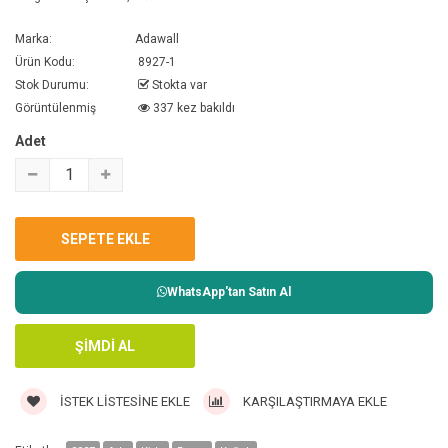
Marka:
Adawall
Ürün Kodu:
8927-1
Stok Durumu:
Stokta var
Görüntülenmiş
337 kez bakıldı
Adet
WhatsApp'tan Satın Al
İSTEK LISTESINE EKLE
KARŞILAŞTIRMAYA EKLE