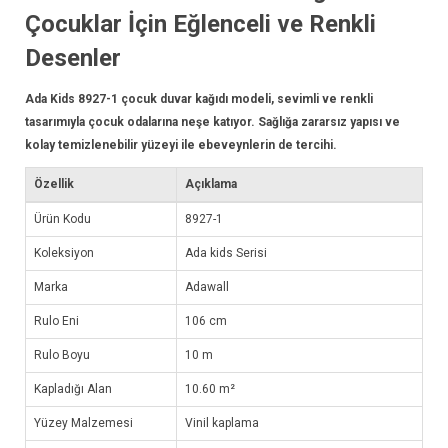
Çocuklar İçin Eğlenceli ve Renkli
Desenler
Ada Kids 8927-1 çocuk
duvar kağıdı
modeli, sevimli ve renkli
tasarımıyla çocuk odalarına neşe katıyor. Sağlığa zararsız yapısı ve
kolay temizlenebilir yüzeyi ile ebeveynlerin de tercihi.
Özellik
Açıklama
Ürün Kodu
8927-1
Koleksiyon
Ada kids Serisi
Marka
Adawall
Rulo Eni
106 cm
Rulo Boyu
10 m
Kapladığı Alan
10.60 m²
Yüzey Malzemesi
Vinil kaplama