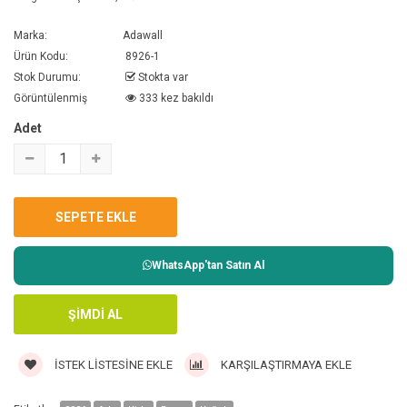
Marka:
Adawall
Ürün Kodu:
8926-1
Stok Durumu:
Stokta var
Görüntülenmiş
333 kez bakıldı
Adet
WhatsApp'tan Satın Al
İSTEK LISTESINE EKLE
KARŞILAŞTIRMAYA EKLE