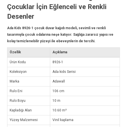
Çocuklar İçin Eğlenceli ve Renkli
Desenler
Ada Kids 8926-1 çocuk
duvar kağıdı
modeli, sevimli ve renkli
tasarımıyla çocuk odalarına neşe katıyor. Sağlığa zararsız yapısı ve
kolay temizlenebilir yüzeyi ile ebeveynlerin de tercihi.
Özellik
Açıklama
Ürün Kodu
8926-1
Koleksiyon
Ada kids Serisi
Marka
Adawall
Rulo Eni
106 cm
Rulo Boyu
10 m
Kapladığı Alan
10.60 m²
Yüzey Malzemesi
Vinil kaplama