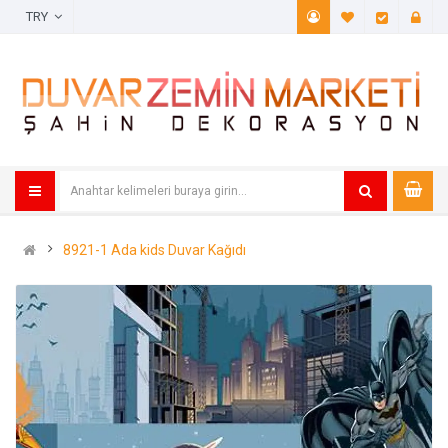
TRY
A. Listem (
Öde
8921-1 Ada kids Duvar Kağıdı