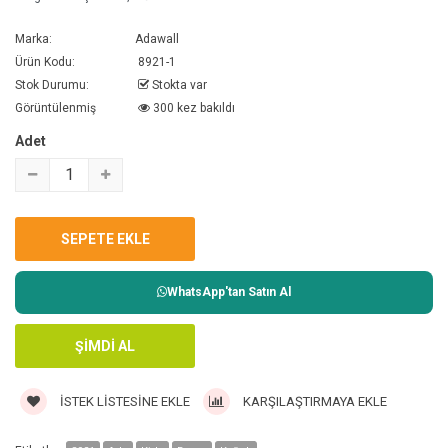
Marka:
Adawall
Ürün Kodu:
8921-1
Stok Durumu:
Stokta var
Görüntülenmiş
300 kez bakıldı
Adet
WhatsApp'tan Satın Al
İSTEK LISTESINE EKLE
KARŞILAŞTIRMAYA EKLE