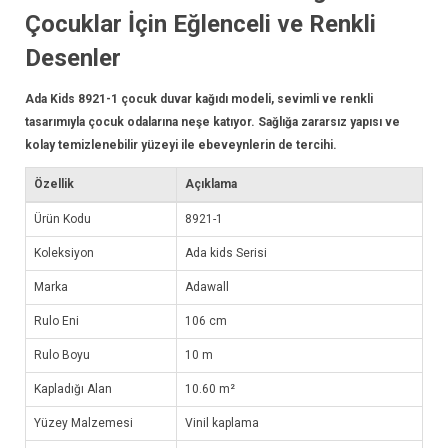
Çocuklar İçin Eğlenceli ve Renkli
Desenler
Ada Kids 8921-1 çocuk
duvar kağıdı
modeli, sevimli ve renkli
tasarımıyla çocuk odalarına neşe katıyor. Sağlığa zararsız yapısı ve
kolay temizlenebilir yüzeyi ile ebeveynlerin de tercihi.
Özellik
Açıklama
Ürün Kodu
8921-1
Koleksiyon
Ada kids Serisi
Marka
Adawall
Rulo Eni
106 cm
Rulo Boyu
10 m
Kapladığı Alan
10.60 m²
Yüzey Malzemesi
Vinil kaplama