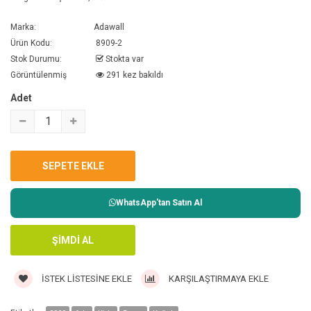
Marka:
Adawall
Ürün Kodu:
8909-2
Stok Durumu:
Stokta var
Görüntülenmiş
291 kez bakıldı
Adet
WhatsApp'tan Satın Al
İSTEK LISTESINE EKLE
KARŞILAŞTIRMAYA EKLE