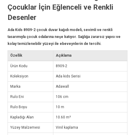
Çocuklar İçin Eğlenceli ve Renkli
Desenler
Ada Kids 8909-2 çocuk
duvar kağıdı
modeli, sevimli ve renkli
tasarımıyla çocuk odalarına neşe katıyor. Sağlığa zararsız yapısı ve
kolay temizlenebilir yüzeyi ile ebeveynlerin de tercihi.
Özellik
Açıklama
Ürün Kodu
8909-2
Koleksiyon
Ada kids Serisi
Marka
Adawall
Rulo Eni
106 cm
Rulo Boyu
10 m
Kapladığı Alan
10.60 m²
Yüzey Malzemesi
Vinil kaplama