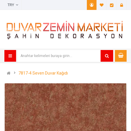
TRY
A. Listem (
Öde
7817-4 Seven Duvar Kağıdı