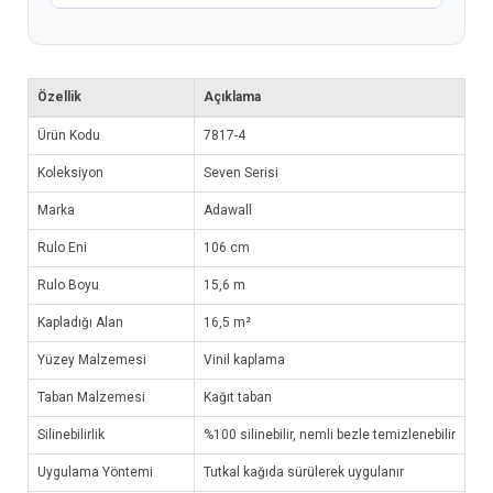
Özellik
Açıklama
Ürün Kodu
7817-4
Koleksiyon
Seven Serisi
Marka
Adawall
Rulo Eni
106 cm
Rulo Boyu
15,6 m
Kapladığı Alan
16,5 m²
Yüzey Malzemesi
Vinil kaplama
Taban Malzemesi
Kağıt taban
Silinebilirlik
%100 silinebilir, nemli bezle temizlenebilir
Uygulama Yöntemi
Tutkal kağıda sürülerek uygulanır