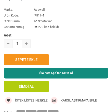
Marka:
Adawall
Ürün Kodu:
7817-4
Stok Durumu:
Stokta var
Görüntülenmiş
273 kez bakıldı
Adet
WhatsApp'tan Satın Al
İSTEK LISTESINE EKLE
KARŞILAŞTIRMAYA EKLE