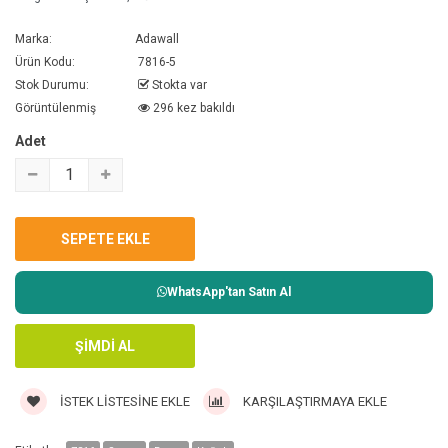
Marka:
Adawall
Ürün Kodu:
7816-5
Stok Durumu:
Stokta var
Görüntülenmiş
296 kez bakıldı
Adet
WhatsApp'tan Satın Al
İSTEK LISTESINE EKLE
KARŞILAŞTIRMAYA EKLE