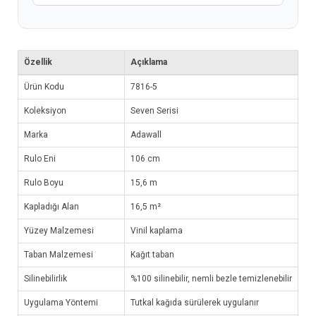
Özellik
Açıklama
Ürün Kodu
7816-5
Koleksiyon
Seven Serisi
Marka
Adawall
Rulo Eni
106 cm
Rulo Boyu
15,6 m
Kapladığı Alan
16,5 m²
Yüzey Malzemesi
Vinil kaplama
Taban Malzemesi
Kağıt taban
Silinebilirlik
%100 silinebilir, nemli bezle temizlenebilir
Uygulama Yöntemi
Tutkal kağıda sürülerek uygulanır