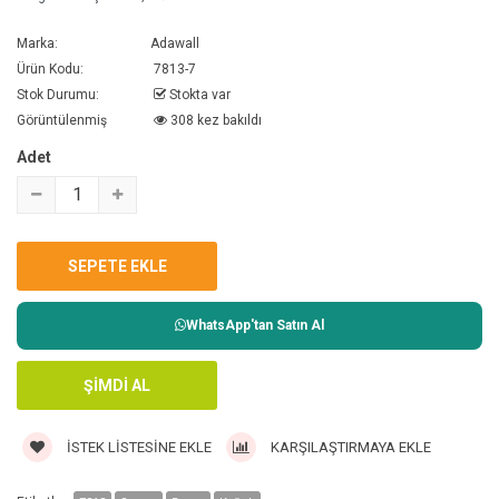
Marka:
Adawall
Ürün Kodu:
7813-7
Stok Durumu:
Stokta var
Görüntülenmiş
308 kez bakıldı
Adet
WhatsApp'tan Satın Al
İSTEK LISTESINE EKLE
KARŞILAŞTIRMAYA EKLE