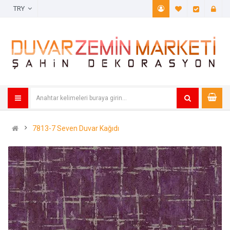
TRY
A. Listem (
Öde
7813-7 Seven Duvar Kağıdı