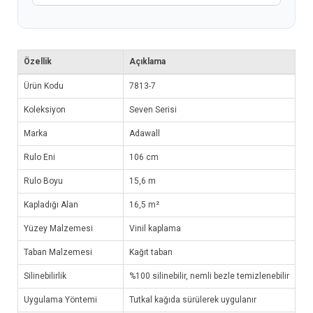
Özellik
Açıklama
Ürün Kodu
7813-7
Koleksiyon
Seven Serisi
Marka
Adawall
Rulo Eni
106 cm
Rulo Boyu
15,6 m
Kapladığı Alan
16,5 m²
Yüzey Malzemesi
Vinil kaplama
Taban Malzemesi
Kağıt taban
Silinebilirlik
%100 silinebilir, nemli bezle temizlenebilir
Uygulama Yöntemi
Tutkal kağıda sürülerek uygulanır