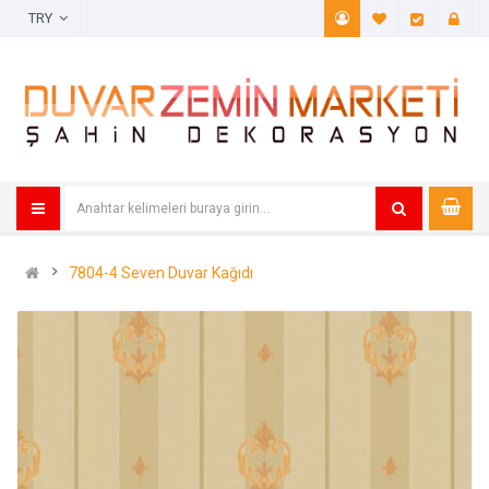
TRY
A. Listem (
Öde
7804-4 Seven Duvar Kağıdı