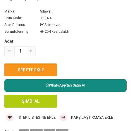
Marka:
Adawall
Ürün Kodu:
7804-4
Stok Durumu:
Stokta var
Görüntülenmiş
254 kez bakıldı
Adet
WhatsApp'tan Satın Al
İSTEK LISTESINE EKLE
KARŞILAŞTIRMAYA EKLE