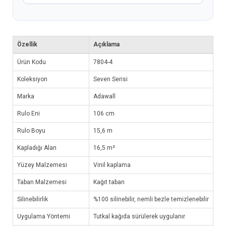
Özellik
Açıklama
Ürün Kodu
7804-4
Koleksiyon
Seven Serisi
Marka
Adawall
Rulo Eni
106 cm
Rulo Boyu
15,6 m
Kapladığı Alan
16,5 m²
Yüzey Malzemesi
Vinil kaplama
Taban Malzemesi
Kağıt taban
Silinebilirlik
%100 silinebilir, nemli bezle temizlenebilir
Uygulama Yöntemi
Tutkal kağıda sürülerek uygulanır