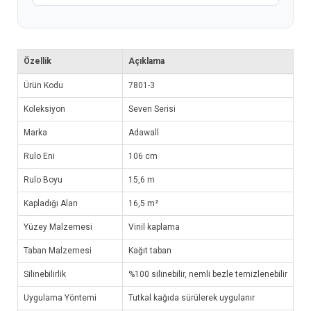
Özellik
Açıklama
Ürün Kodu
7801-3
Koleksiyon
Seven Serisi
Marka
Adawall
Rulo Eni
106 cm
Rulo Boyu
15,6 m
Kapladığı Alan
16,5 m²
Yüzey Malzemesi
Vinil kaplama
Taban Malzemesi
Kağıt taban
Silinebilirlik
%100 silinebilir, nemli bezle temizlenebilir
Uygulama Yöntemi
Tutkal kağıda sürülerek uygulanır