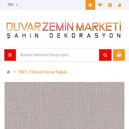
TRY
A. Listem (
Öde
7801-3 Seven Duvar Kağıdı