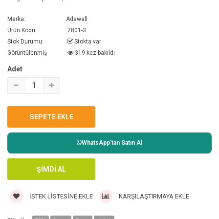
Marka:
Adawall
Ürün Kodu:
7801-3
Stok Durumu:
Stokta var
Görüntülenmiş
319 kez bakıldı
Adet
WhatsApp'tan Satın Al
İSTEK LISTESINE EKLE
KARŞILAŞTIRMAYA EKLE