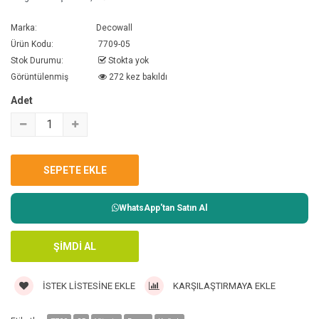
Marka:
Decowall
Ürün Kodu:
7709-05
Stok Durumu:
Stokta yok
Görüntülenmiş
272 kez bakıldı
Adet
WhatsApp'tan Satın Al
İSTEK LISTESINE EKLE
KARŞILAŞTIRMAYA EKLE