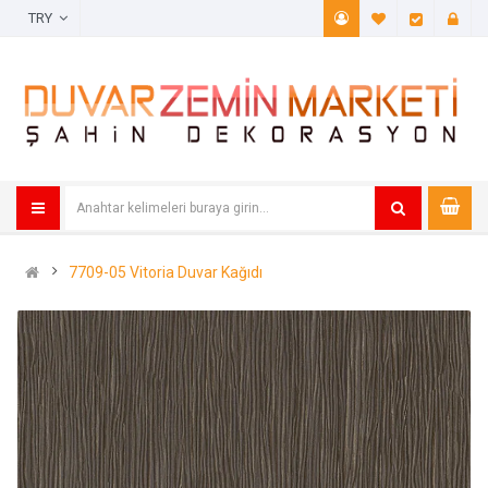
TRY
A. Listem (
Öde
7709-05 Vitoria Duvar Kağıdı