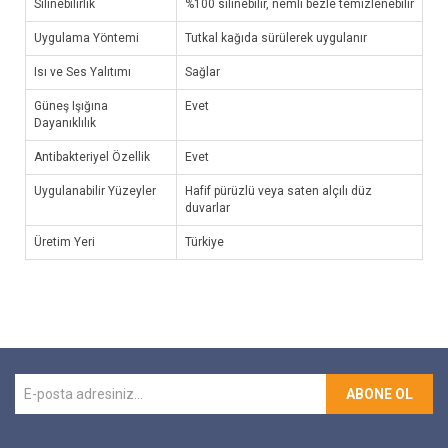
Silinebilirlik
%100 silinebilir, nemli bezle temizlenebilir
Uygulama Yöntemi
Tutkal kağıda sürülerek uygulanır
Isı ve Ses Yalıtımı
Sağlar
Güneş Işığına
Evet
Dayanıklılık
Antibakteriyel Özellik
Evet
Uygulanabilir Yüzeyler
Hafif pürüzlü veya saten alçılı düz
duvarlar
Üretim Yeri
Türkiye
ABONE OL