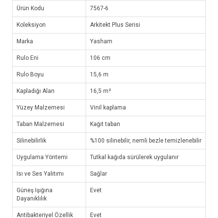
Ürün Kodu
7567-6
Koleksiyon
Arkitekt Plus Serisi
Marka
Yasham
Rulo Eni
106 cm
Rulo Boyu
15,6 m
Kapladığı Alan
16,5 m²
Yüzey Malzemesi
Vinil kaplama
Taban Malzemesi
Kağıt taban
Silinebilirlik
%100 silinebilir, nemli bezle temizlenebilir
Uygulama Yöntemi
Tutkal kağıda sürülerek uygulanır
Isı ve Ses Yalıtımı
Sağlar
Güneş Işığına
Evet
Dayanıklılık
Antibakteriyel Özellik
Evet