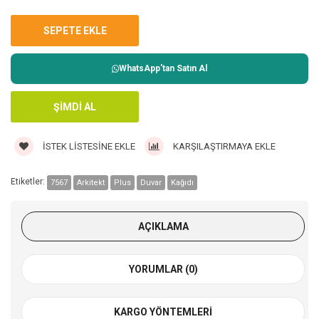
WhatsApp'tan Satın Al
İSTEK LISTESINE EKLE
KARŞILAŞTIRMAYA EKLE
Etiketler:
7567
Arkitekt
Plus
Duvar
Kağıdı
AÇIKLAMA
YORUMLAR (0)
KARGO YÖNTEMLERI