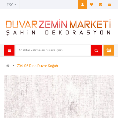
TRY
A. Listem (
Öde
704-06 Rina Duvar Kağıdı