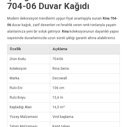
704-06
Duvar Kağıdı
Modern dekorasyon trendlerini uygun fiyat avantajıyla sunan
Rina 704-
06
duvar kağıdı
, zarif desenleri ve ferahlık veren renk tonlarıyla yaşam
alanlarınıza yeni bir soluk getiriyor.
Rina
koleksiyonunun dayanıklı yapısı
sayesinde duvarlarınızda uzun süreli şıklığı garanti altına alabilirsiniz.
Özellik
Açıklama
Ürün Kodu
704-06
Koleksiyon
Rina Serisi
Marka
Decowall
Rulo Eni
106 cm
Rulo Boyu
15,6 m
Kapladığı Alan
16,5 m²
Yüzey Malzemesi
Vinil kaplama
Taban Malzemesi
Kağıt taban