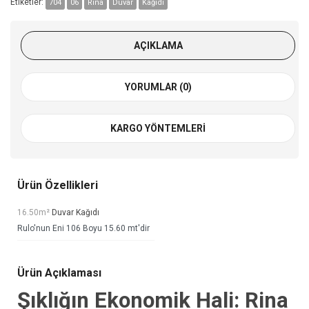
Etiketler:
704
06
Rina
Duvar
Kağıdı
AÇIKLAMA
YORUMLAR (0)
KARGO YÖNTEMLERI
Ürün Özellikleri
16.50m²
Duvar Kağıdı
Rulo'nun Eni 106 Boyu 15.60 mt'dir
Ürün Açıklaması
Şıklığın Ekonomik Hali: Rina