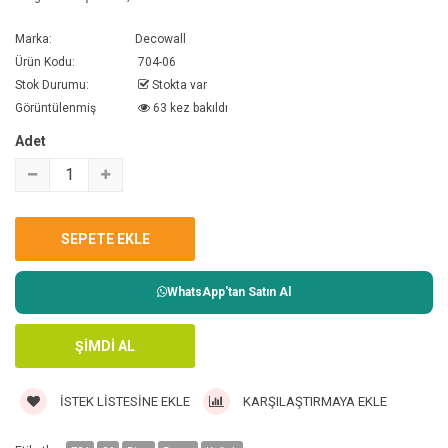
Marka:
Decowall
Ürün Kodu:
704-06
Stok Durumu:
Stokta var
Görüntülenmiş
63 kez bakıldı
Adet
WhatsApp'tan Satın Al
İSTEK LISTESINE EKLE
KARŞILAŞTIRMAYA EKLE