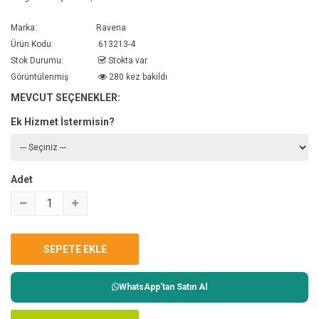
Marka:
Ravena
Ürün Kodu:
613213-4
Stok Durumu:
Stokta var
Görüntülenmiş
280 kez bakıldı
MEVCUT SEÇENEKLER:
Ek Hizmet İstermisin?
Adet
WhatsApp'tan Satın Al