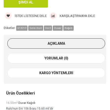
İSTEK LISTESINE EKLE
KARŞILAŞTIRMAYA EKLE
Etiketler:
613213
Selection
Vol3
Duvar
Kağıdı
AÇIKLAMA
YORUMLAR (0)
KARGO YÖNTEMLERI
Ürün Özellikleri
16.50m²
Duvar Kağıdı
Rulo'nun Eni 106 Boyu 15.60 mt'dir