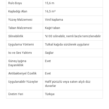
Rulo Boyu
15,6 m
Kapladığı Alan
16,5 m²
Yüzey Malzemesi
Vinil kaplama
Taban Malzemesi
Kağıt taban
Silinebilirlik
%100 silinebilir, nemli bezle temizlenebilir
Uygulama Yöntemi
Tutkal kağıda sürülerek uygulanır
Isı ve Ses Yalıtımı
Sağlar
Güneş Işığına
Evet
Dayanıklılık
Antibakteriyel Özellik
Evet
Uygulanabilir Yüzeyler
Hafif pürüzlü veya saten alçılı düz
duvarlar
Üretim Yeri
Türkiye