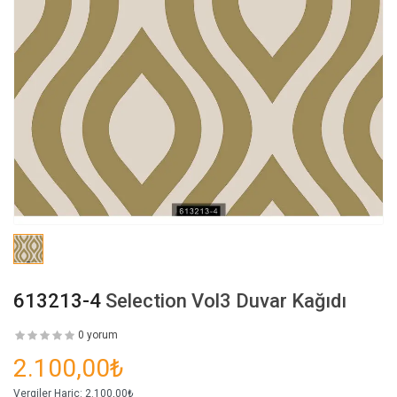
613213-4
Selection Vol3 Duvar Kağıdı
0 yorum
2.100,00₺
Vergiler Hariç:
2.100,00₺