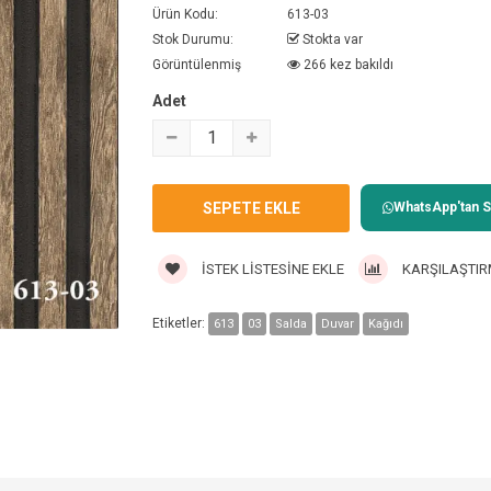
Ürün Kodu:
613-03
Stok Durumu:
Stokta var
Görüntülenmiş
266 kez bakıldı
Adet
WhatsApp'tan Sa
İSTEK LISTESINE EKLE
KARŞILAŞTIR
Etiketler:
613
03
Salda
Duvar
Kağıdı