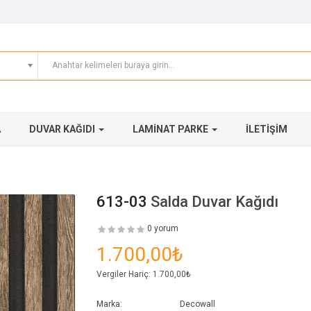
A
DUVAR KAĞIDI
LAMINAT PARKE
İLETIŞIM
613-03
Salda Duvar Kağıdı
0 yorum
1.700,00₺
Vergiler Hariç:
1.700,00₺
Marka:
Decowall