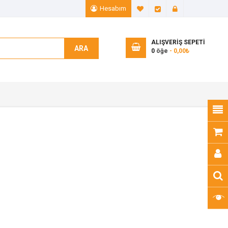
Hesabım
A. Listem (0)
Ödeme
Giriş Yap
ALIŞVERIŞ SEPETI
ARA
0
öğe
- 0,00₺