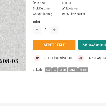
Ürün Kodu:
608-03
Stok Durumu:
Stokta var
Görüntülenmiş
269 kez bakıldı
Adet
WhatsApp'tan Sa
İSTEK LISTESINE EKLE
KARŞILAŞTIR
Etiketler:
608
03
Salda
Duvar
Kağıdı