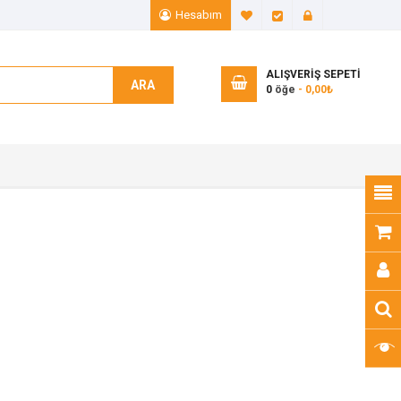
Hesabım
A. Listem (0)
Ödeme
Giriş Yap
ALIŞVERIŞ SEPETI
ARA
0
öğe
- 0,00₺