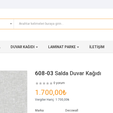
A
DUVAR KAĞIDI
LAMINAT PARKE
İLETIŞIM
608-03
Salda Duvar Kağıdı
0 yorum
1.700,00₺
Vergiler Hariç:
1.700,00₺
Marka:
Decowall