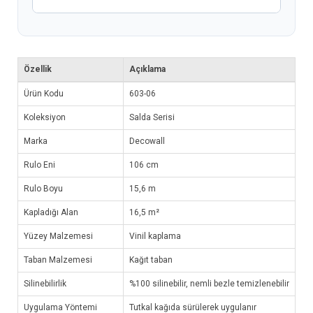
Özellik
Açıklama
Ürün Kodu
603-06
Koleksiyon
Salda Serisi
Marka
Decowall
Rulo Eni
106 cm
Rulo Boyu
15,6 m
Kapladığı Alan
16,5 m²
Yüzey Malzemesi
Vinil kaplama
Taban Malzemesi
Kağıt taban
Silinebilirlik
%100 silinebilir, nemli bezle temizlenebilir
Uygulama Yöntemi
Tutkal kağıda sürülerek uygulanır