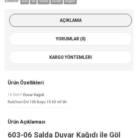
Etiketler:
603
06
Salda
Duvar
Kağıdı
AÇIKLAMA
YORUMLAR (0)
KARGO YÖNTEMLERI
Ürün Özellikleri
16.50m²
Duvar Kağıdı
Rulo'nun Eni 106 Boyu 15.60 mt'dir
Ürün Açıklaması
603-06
Salda Duvar Kağıdı
ile Göl