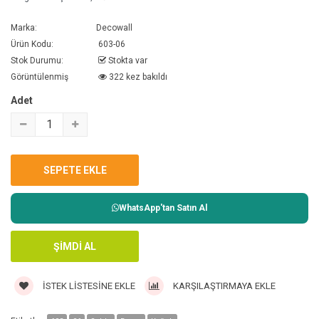
Marka:
Decowall
Ürün Kodu:
603-06
Stok Durumu:
Stokta var
Görüntülenmiş
322 kez bakıldı
Adet
WhatsApp'tan Satın Al
İSTEK LISTESINE EKLE
KARŞILAŞTIRMAYA EKLE