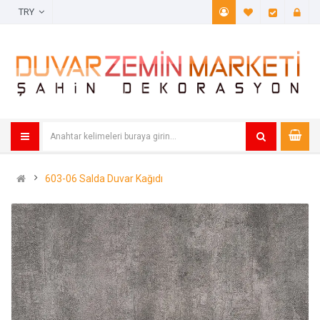
TRY
A. Listem (
Öde
603-06 Salda Duvar Kağıdı