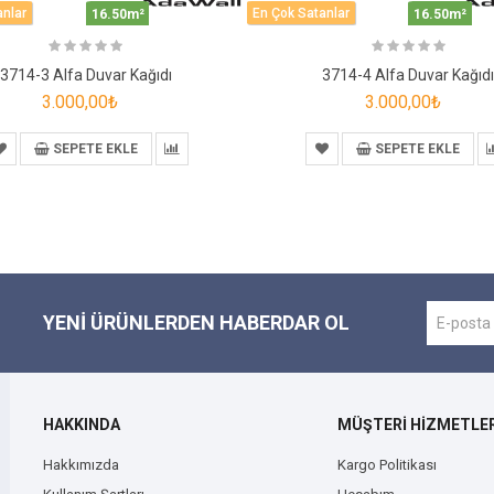
anlar
En Çok Satanlar
16.50m²
16.50m²
3714-3 Alfa Duvar Kağıdı
3714-4 Alfa Duvar Kağıd
3.000,00₺
3.000,00₺
SEPETE EKLE
SEPETE EKLE
YENI ÜRÜNLERDEN HABERDAR OL
HAKKINDA
MÜŞTERİ HİZMETLER
Hakkımızda
Kargo Politikası