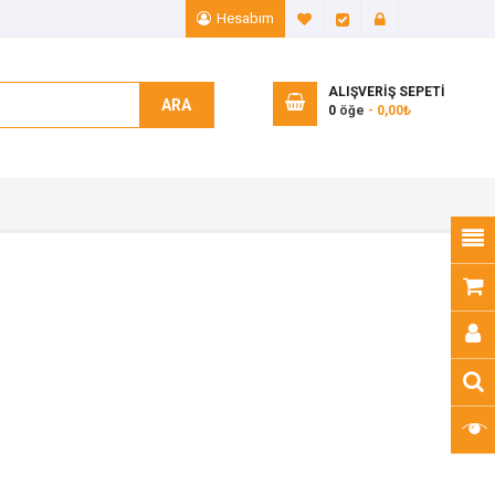
Hesabım
A. Listem (0)
Ödeme
Giriş Yap
ALIŞVERIŞ SEPETI
ARA
0
öğe
- 0,00₺