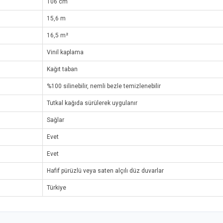
106 cm
15,6 m
16,5 m²
Vinil kaplama
Kağıt taban
%100 silinebilir, nemli bezle temizlenebilir
Tutkal kağıda sürülerek uygulanır
Sağlar
Evet
Evet
Hafif pürüzlü veya saten alçılı düz duvarlar
Türkiye