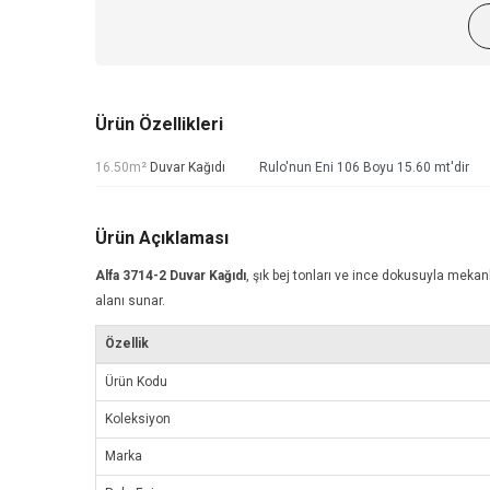
Ürün Özellikleri
16.50m²
Duvar Kağıdı
Rulo'nun Eni 106 Boyu 15.60 mt'dir
Ürün Açıklaması
Alfa 3714-2
Duvar Kağıdı
, şık bej tonları ve ince dokusuyla mekanl
alanı sunar.
Özellik
Ürün Kodu
Koleksiyon
Marka