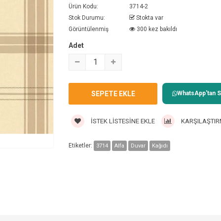
Ürün Kodu:
3714-2
Stok Durumu:
Stokta var
Görüntülenmiş
300 kez bakıldı
Adet
WhatsApp'tan Sa
İSTEK LISTESINE EKLE
KARŞILAŞTIR
Etiketler:
3714
Alfa
Duvar
Kağıdı