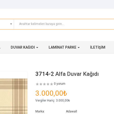
A
DUVAR KAĞIDI
LAMINAT PARKE
İLETIŞIM
3714-2
Alfa Duvar Kağıdı
0 yorum
3.000,00₺
Vergiler Hariç:
3.000,00₺
Marka:
Adawall