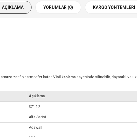
AÇIKLAMA
YORUMLAR (0)
KARGO YÖNTEMLERI
arınıza zarif bir atmosfer katar.
Vinil kaplama
sayesinde silinebilir, dayanıklı ve 
Açıklama
3714-2
Alfa Serisi
Adawall