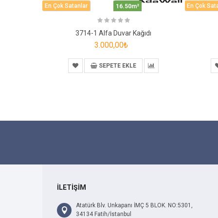
En Çok Satanlar
En Çok Sat
16.50m²
3714-1 Alfa Duvar Kağıdı
3.000,00₺
SEPETE EKLE
İLETİŞİM
Atatürk Blv. Unkapanı İMÇ 5 BLOK. NO:5301,
34134 Fatih/İstanbul