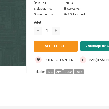
Ürün Kodu:
3703-4
Stok Durumu:
Stokta var
Görüntülenmiş
279 kez bakıldı
Adet
WhatsApp'tan Sa
İSTEK LISTESINE EKLE
KARŞILAŞTIR
Etiketler:
3703
Alfa
Duvar
Kağıdı