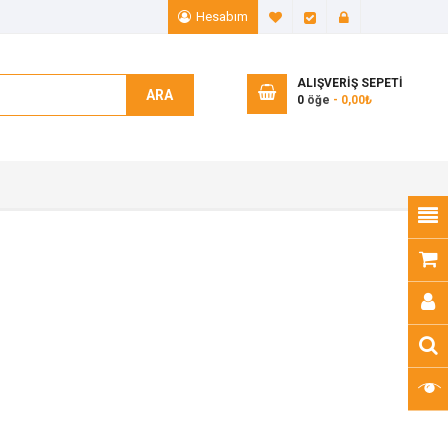
Hesabım
A. Listem (0)
Ödeme
Giriş Yap
ALIŞVERIŞ SEPETI
ARA
0
öğe
- 0,00₺