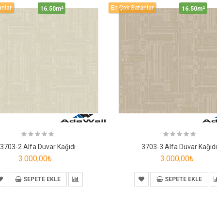
anlar
En Çok Satanlar
16.50m²
16.50m²
3703-2 Alfa Duvar Kağıdı
3703-3 Alfa Duvar Kağıd
3.000,00₺
3.000,00₺
SEPETE EKLE
SEPETE EKLE