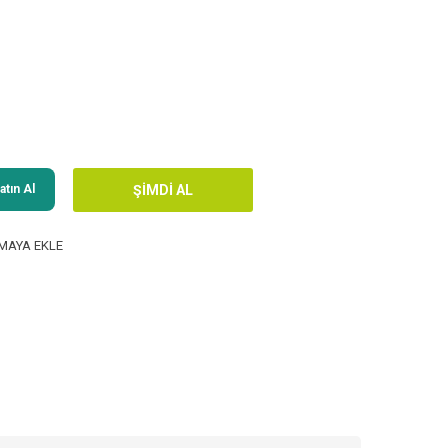
tın Al
MAYA EKLE