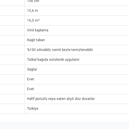
106 cm
15,6 m
16,5 m²
Vinil kaplama
Kağıt taban
%100 silinebilir, nemli bezle temizlenebilir
Tutkal kağıda sürülerek uygulanır
Sağlar
Evet
Evet
Hafif pürüzlü veya saten alçılı düz duvarlar
Türkiye