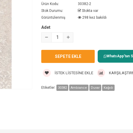
Ürün Kodu:
30382-2
Stok Durumu:
Stokta var
Görüntülenmiş
298 kez bakıldı
Adet
WhatsApp'tan Sa
İSTEK LISTESINE EKLE
KARŞILAŞTIR
Etiketler:
30382
Ambiance
Duvar
Kağıdı