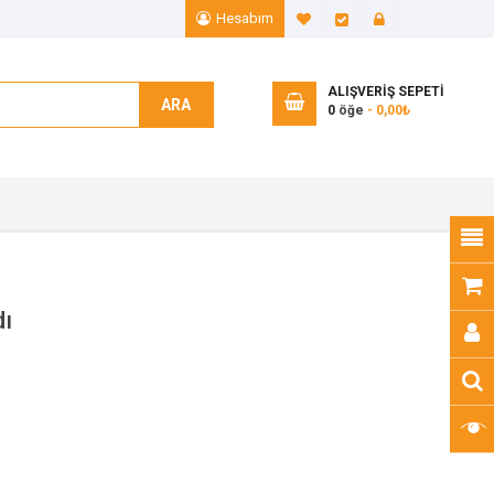
Hesabım
A. Listem (0)
Ödeme
Giriş Yap
ALIŞVERIŞ SEPETI
ARA
0
öğe
- 0,00₺
dı