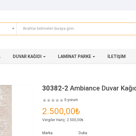
A
DUVAR KAĞIDI
LAMINAT PARKE
İLETIŞIM
30382-2
Ambiance Duvar Kağı
0 yorum
2.500,00₺
Vergiler Hariç:
2.500,00₺
Marka:
Duka