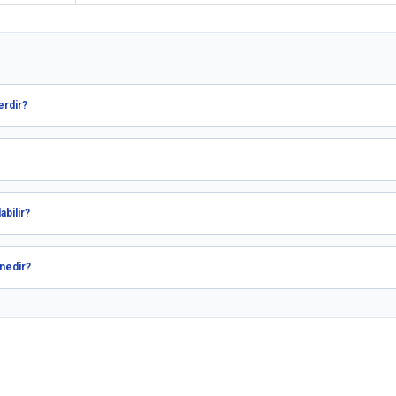
erdir?
bilir?
nedir?