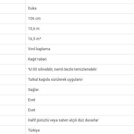
Duka
106 cm
15,6 m
16,5 m²
Vinil kaplama
Kağıt taban
%100 silinebilir, nemli bezle temizlenebilir
Tutkal kağıda sürülerek uygulanır
Sağlar
Evet
Evet
Hafif pürüzlü veya saten alçılı düz duvarlar
Türkiye