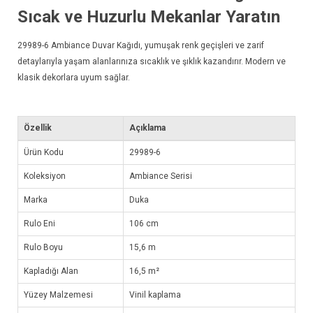
Sıcak ve Huzurlu Mekanlar Yaratın
29989-6
Ambiance Duvar Kağıdı
, yumuşak renk geçişleri ve zarif
detaylarıyla yaşam alanlarınıza sıcaklık ve şıklık kazandırır. Modern ve
klasik dekorlara uyum sağlar.
Özellik
Açıklama
Ürün Kodu
29989-6
Koleksiyon
Ambiance Serisi
Marka
Duka
Rulo Eni
106 cm
Rulo Boyu
15,6 m
Kapladığı Alan
16,5 m²
Yüzey Malzemesi
Vinil kaplama