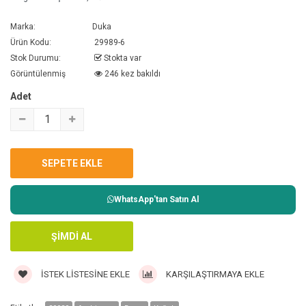
Marka:
Duka
Ürün Kodu:
29989-6
Stok Durumu:
Stokta var
Görüntülenmiş
246 kez bakıldı
Adet
WhatsApp'tan Satın Al
İSTEK LISTESINE EKLE
KARŞILAŞTIRMAYA EKLE