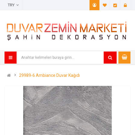
TRY
A. Listem (
Öde
29989-6 Ambiance Duvar Kağıdı