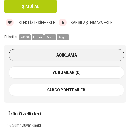
İSTEK LISTESINE EKLE
KARŞILAŞTIRMAYA EKLE
Etiketler:
24504
Pietra
Duvar
Kağıdı
AÇIKLAMA
YORUMLAR (0)
KARGO YÖNTEMLERI
Ürün Özellikleri
16.50m²
Duvar Kağıdı