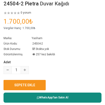
24504-2 Pietra
Duvar Kağıdı
0 yorum
1.700,00₺
Vergiler Hariç:
1.700,00₺
Marka:
Yasham
Ürün Kodu:
24504-2
Stok Durumu:
Stokta yok
Görüntülenmiş
257 kez bakıldı
Adet
WhatsApp'tan Satın Al