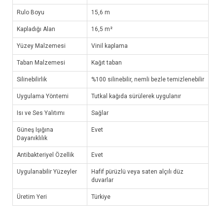
Rulo Boyu
15,6 m
Kapladığı Alan
16,5 m²
Yüzey Malzemesi
Vinil kaplama
Taban Malzemesi
Kağıt taban
Silinebilirlik
%100 silinebilir, nemli bezle temizlenebilir
Uygulama Yöntemi
Tutkal kağıda sürülerek uygulanır
Isı ve Ses Yalıtımı
Sağlar
Güneş Işığına
Evet
Dayanıklılık
Antibakteriyel Özellik
Evet
Uygulanabilir Yüzeyler
Hafif pürüzlü veya saten alçılı düz
duvarlar
Üretim Yeri
Türkiye