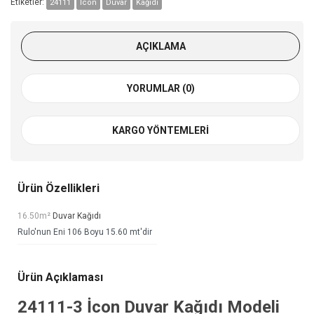
Etiketler:
24111
İcon
Duvar
Kağıdı
AÇIKLAMA
YORUMLAR (0)
KARGO YÖNTEMLERI
Ürün Özellikleri
16.50m²
Duvar Kağıdı
Rulo'nun Eni 106 Boyu 15.60 mt'dir
Ürün Açıklaması
24111-3
İcon Duvar Kağıdı
Modeli