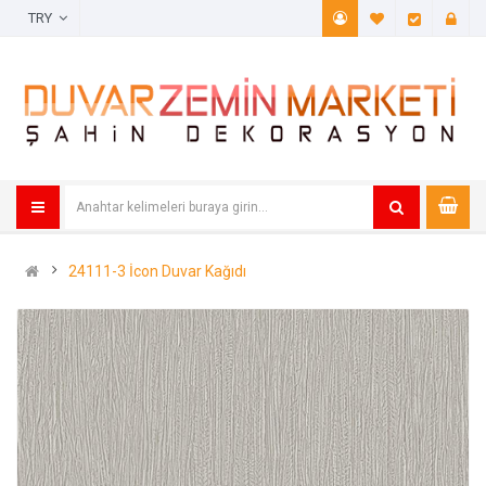
TRY
A. Listem (
Öde
24111-3 İcon Duvar Kağıdı