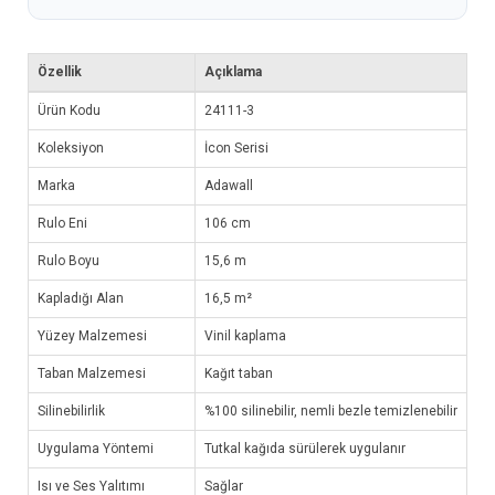
Özellik
Açıklama
Ürün Kodu
24111-3
Koleksiyon
İcon Serisi
Marka
Adawall
Rulo Eni
106 cm
Rulo Boyu
15,6 m
Kapladığı Alan
16,5 m²
Yüzey Malzemesi
Vinil kaplama
Taban Malzemesi
Kağıt taban
Silinebilirlik
%100 silinebilir, nemli bezle temizlenebilir
Uygulama Yöntemi
Tutkal kağıda sürülerek uygulanır
Isı ve Ses Yalıtımı
Sağlar