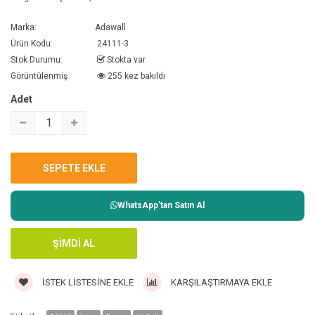
Marka:
Adawall
Ürün Kodu:
24111-3
Stok Durumu:
Stokta var
Görüntülenmiş
255 kez bakıldı
Adet
WhatsApp'tan Satın Al
İSTEK LISTESINE EKLE
KARŞILAŞTIRMAYA EKLE